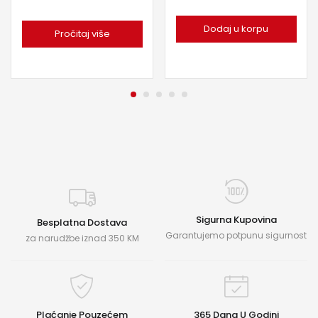
Dodaj u korpu
Pročitaj više
Sigurna Kupovina
Besplatna Dostava
Garantujemo potpunu sigurnost
za narudžbe iznad 350 KM
Plaćanje Pouzećem
365 Dana U Godini