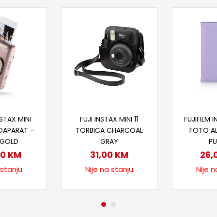
taj više
Pročitaj više
Proč
NSTAX MINI
FUJI INSTAX MINI 11
FUJIFILM I
TOAPARAT –
TORBICA CHARCOAL
FOTO AL
 GOLD
GRAY
PU
00
KM
31,00
KM
26,
 stanju
Nije na stanju
Nije n