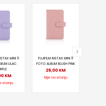
Pr
FUJIFILM 
TORB
40
Nije
itaj više
Pročitaj više
NSTAX MINI 11
FUJIFILM INSTAX MINI 11
BUM LILAC
FOTO ALBUM BLUSH PINK
RPLE
26,00
KM
00
KM
Nije na stanju
a stanju