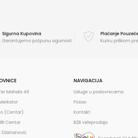
Sigurna Kupovina
Plaćanje Pouze
Garantujemo potpunu sigurnost
Kuriru prilikom p
OVNICE
NAVIGACIJA
fer Mahala 46
Usluge u poslovnicama
Merkator
Posao
zo (Centar)
Kontakt
BBI Centar
B2B veleprodaja
C Džananović