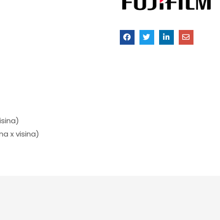
isina)
na x visina)