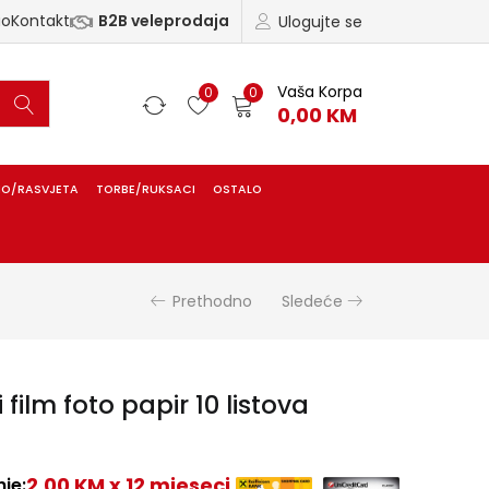
ao
Kontakt
B2B veleprodaja
Ulogujte se
Vaša Korpa
0
0
0,00
KM
IO/RASVJETA
TORBE/RUKSACI
OSTALO
Prethodno
Sledeće
i film foto papir 10 listova
2,00 KM x 12 mjeseci
je: