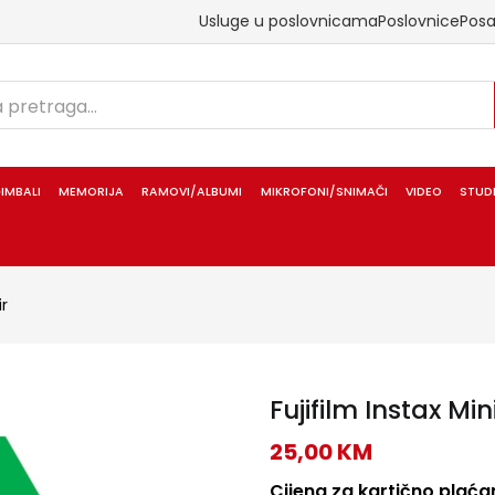
Usluge u poslovnicama
Poslovnice
Pos
IMBALI
MEMORIJA
RAMOVI/ALBUMI
MIKROFONI/SNIMAČI
VIDEO
STUD
ir
Fujifilm Instax Min
25,00
KM
Cijena za kartično plaćan