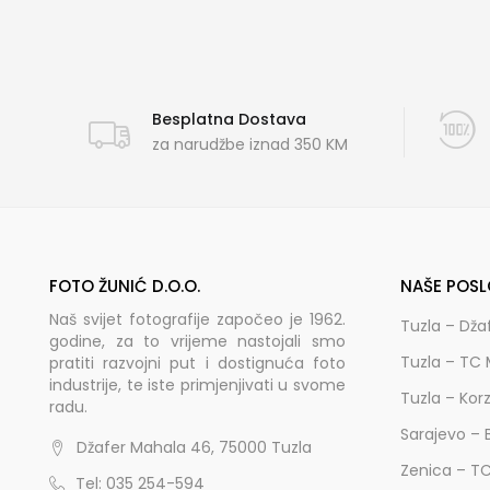
Besplatna Dostava
za narudžbe iznad 350 KM
FOTO ŽUNIĆ D.O.O.
NAŠE POSL
Naš svijet fotografije započeo je 1962.
Tuzla – Dža
godine, za to vrijeme nastojali smo
Tuzla – TC 
pratiti razvojni put i dostignuća foto
industrije, te iste primjenjivati u svome
Tuzla – Kor
radu.
Sarajevo – 
Džafer Mahala 46, 75000 Tuzla
Zenica – T
Tel: 035 254-594