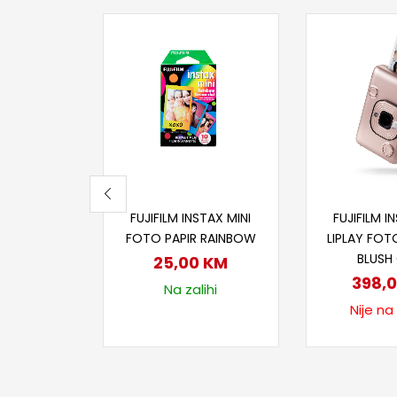
Dodaj u korpu
Proči
FUJIFILM INSTAX MINI
FUJIFILM I
FOTO PAPIR RAINBOW
LIPLAY FO
BLUSH
25,00
KM
398,
Na zalihi
Nije na