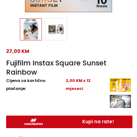
27,00
KM
Fujifilm Instax Square Sunset
Rainbow
Cijena za kartično
2,00 KM x 12
plaćanje:
mjeseci
Kupi na rate!