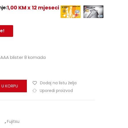
1,00 KM x 12 mjeseci
je:
e!
3 AAA blister 8 komada
Dodaj na listu želja
 U KORPU
Uporedi proizvod
,
Fujitsu