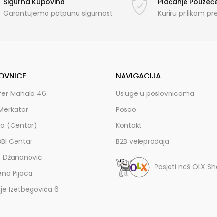
Sigurna Kupovina
Plaćanje Pouze
Garantujemo potpunu sigurnost
Kuriru prilikom p
OVNICE
NAVIGACIJA
fer Mahala 46
Usluge u poslovnicama
Merkator
Posao
zo (Centar)
Kontakt
BBI Centar
B2B veleprodaja
C Džananović
Posjeti naš OLX S
ena Pijaca
lije Izetbegovića 6