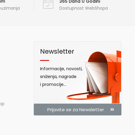
ćem
365 Dana U Godini
reuzimanja
Dostupnost WebShopa
Newsletter
Informacije, novosti,
sniženja, nagrade
i promocije...
hop
Prijavite se za Newsletter