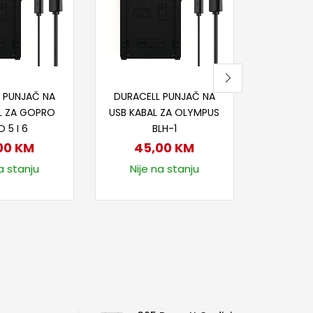
PUNJI
45
Nije
j u korpu
Dodaj u korpu
 PUNJAČ NA
DURACELL PUNJAČ NA
L ZA GOPRO
USB KABAL ZA OLYMPUS
 5 I 6
BLH-1
00
KM
45,00
KM
a stanju
Nije na stanju