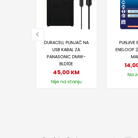
Dodaj u korpu
Dodaj
DURACELL PUNJAČ NA
PUNJIVE 
USB KABAL ZA
ENELOOP 
PANASONIC DMW-
MA
BLD10E
14,0
45,00
KM
Na za
Nije na stanju