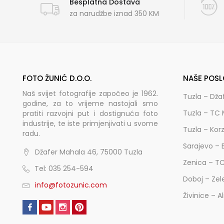
Besplatna Dostava
za narudžbe iznad 350 KM
FOTO ŽUNIĆ D.O.O.
NAŠE POSL
Naš svijet fotografije započeo je 1962.
Tuzla – Dža
godine, za to vrijeme nastojali smo
Tuzla – TC 
pratiti razvojni put i dostignuća foto
industrije, te iste primjenjivati u svome
Tuzla – Kor
radu.
Sarajevo – 
Džafer Mahala 46, 75000 Tuzla
Zenica – T
Tel: 035 254-594
Doboj – Zel
info@fotozunic.com
Živinice – A