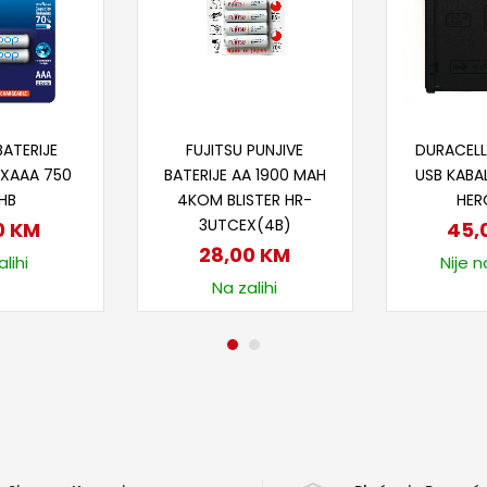
 u korpu
Dodaj u korpu
Doda
BATERIJE
FUJITSU PUNJIVE
DURACELL
2XAAA 750
BATERIJE AA 1900 MAH
USB KABA
HB
4KOM BLISTER HR-
HERO
3UTCEX(4B)
0
KM
45,
28,00
KM
lihi
Nije n
Na zalihi