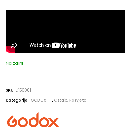
Na zalihi
SKU:
D150081
Kategorije:
GODOX
,
Ostalo
,
Rasvjeta