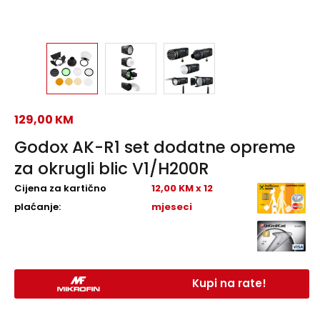
129,00
KM
Godox AK-R1 set dodatne opreme
za okrugli blic V1/H200R
Cijena za kartično
12,00 KM x 12
plaćanje:
mjeseci
Kupi na rate!