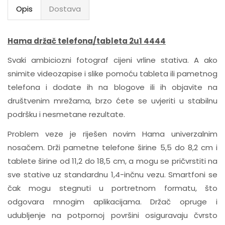
Opis
Dostava
Hama držač telefona/tableta 2u1 4444
Svaki ambiciozni fotograf cijeni vrline stativa. A ako
snimite videozapise i slike pomoću tableta ili pametnog
telefona i dodate ih na blogove ili ih objavite na
društvenim mrežama, brzo ćete se uvjeriti u stabilnu
podršku i nesmetane rezultate.
Problem veze je riješen novim Hama univerzalnim
nosačem. Drži pametne telefone širine 5,5 do 8,2 cm i
tablete širine od 11,2 do 18,5 cm, a mogu se pričvrstiti na
sve stative uz standardnu 1,4-inčnu vezu. Smartfoni se
čak mogu stegnuti u portretnom formatu, što
odgovara mnogim aplikacijama. Držač opruge i
udubljenje na potpornoj površini osiguravaju čvrsto