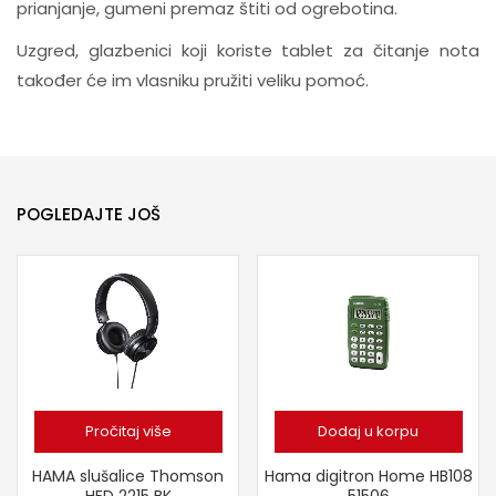
prianjanje, gumeni premaz štiti od ogrebotina.
Uzgred, glazbenici koji koriste tablet za čitanje nota
također će im vlasniku pružiti veliku pomoć.
POGLEDAJTE JOŠ
Pročitaj više
Dodaj u korpu
HAMA slušalice Thomson
Hama digitron Home HB108
HED 2215 BK
51506