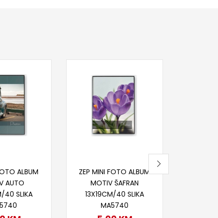
Dod
HAMA AL
LAU
17
Na
itaj više
Pročitaj više
 FOTO ALBUM
ZEP MINI FOTO ALBUM
V AUTO
MOTIV ŠAFRAN
/40 SLIKA
13X19CM/40 SLIKA
5740
MA5740