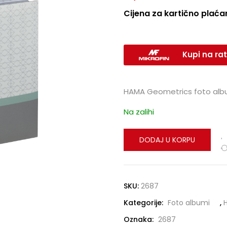
Cijena za kartično plaćan
Kupi na rat
HAMA Geometrics foto alb
Na zalihi
DODAJ U KORPU
SKU:
2687
Kategorije:
Foto albumi
,
Oznaka:
2687