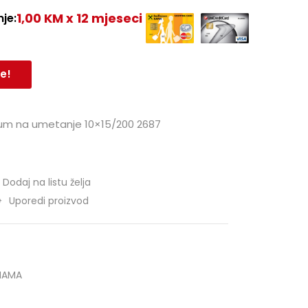
1,00 KM x 12 mjeseci
je:
e!
um na umetanje 10×15/200 2687
Dodaj na listu želja
Uporedi proizvod
HAMA