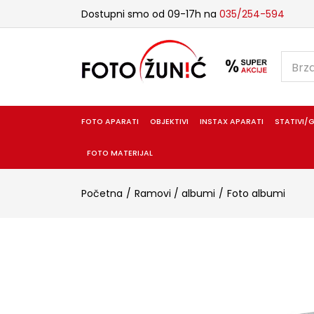
Dostupni smo od 09-17h na
035/254-594
FOTO APARATI
OBJEKTIVI
INSTAX APARATI
STATIVI/G
FOTO MATERIJAL
Početna
Ramovi / albumi
Foto albumi