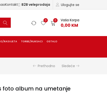
sao
Kontakt
B2B veleprodaja
Ulogujte se
Vaša Korpa
0
0
0,00
KM
IO/RASVJETA
TORBE/RUKSACI
OSTALO
Prethodno
Sledeće
 foto album na umetanje