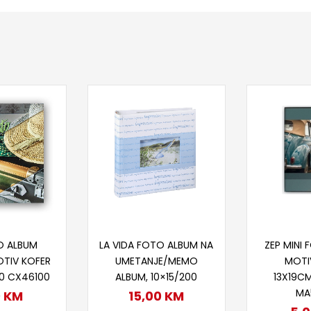
taj više
Dodaj u korpu
Proč
O ALBUM
LA VIDA FOTO ALBUM NA
ZEP MINI
OTIV KOFER
UMETANJE/MEMO
MOTI
00 CX46100
ALBUM, 10×15/200
13X19CM
MA
0
KM
15,00
KM