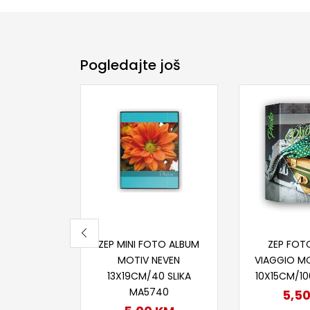
Pogledajte još
Pročitaj više
Proči
ZEP MINI FOTO ALBUM
ZEP FOT
MOTIV NEVEN
VIAGGIO M
13X19CM/40 SLIKA
10X15CM/1
MA5740
5,5