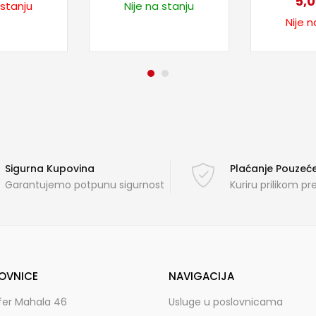
5,
 stanju
Nije na stanju
Nije n
Sigurna Kupovina
Plaćanje Pouze
Garantujemo potpunu sigurnost
Kuriru prilikom p
OVNICE
NAVIGACIJA
fer Mahala 46
Usluge u poslovnicama