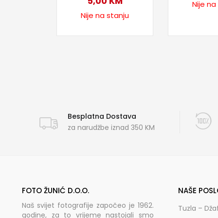
5,00
KM
Nije na
Nije na stanju
Besplatna Dostava
za narudžbe iznad 350 KM
FOTO ŽUNIĆ D.O.O.
NAŠE POSL
Naš svijet fotografije započeo je 1962.
Tuzla – Dža
godine, za to vrijeme nastojali smo