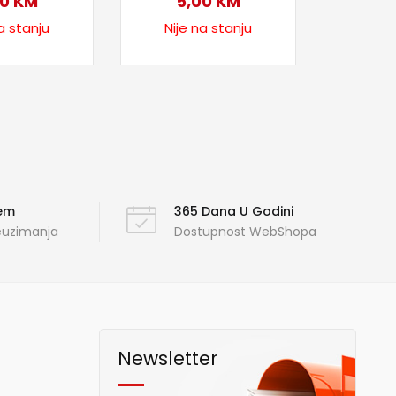
00
KM
5,00
KM
a stanju
Nije na stanju
ćem
365 Dana U Godini
reuzimanja
Dostupnost WebShopa
Newsletter