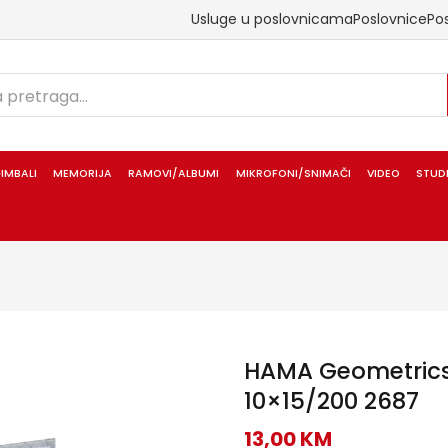
Usluge u poslovnicama
Poslovnice
Po
IMBALI
MEMORIJA
RAMOVI/ALBUMI
MIKROFONI/SNIMAČI
VIDEO
STUD
HAMA Geometrics
10×15/200 2687
13,00
KM