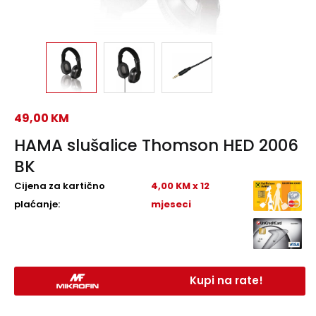
49,00
KM
HAMA slušalice Thomson HED 2006
BK
Cijena za kartično
4,00 KM x 12
plaćanje:
mjeseci
Kupi na rate!