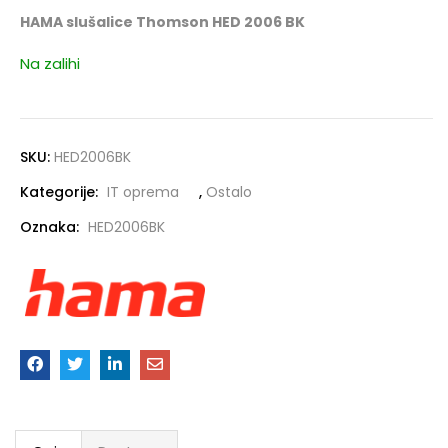
HAMA slušalice Thomson HED 2006 BK
Na zalihi
SKU:
HED2006BK
Kategorije:
IT oprema
,
Ostalo
Oznaka:
HED2006BK