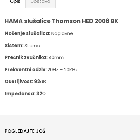
Opis
Dostava
HAMA slušalice Thomson HED 2006 BK
Nošenje slušalica:
Naglavne
Sistem:
Stereo
Prečnik zvučnika:
40mm
Frekventni odziv:
20Hz – 20KHz
Osetljivost: 92
dB
Impedansa: 32
Ω
POGLEDAJTE JOŠ