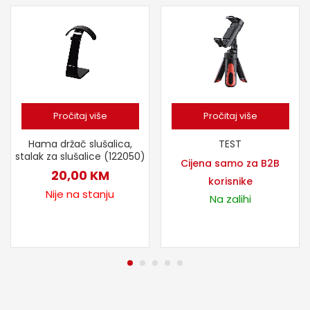
Pročitaj više
Pročitaj više
Hama držač slušalica,
TEST
stalak za slušalice (122050)
Cijena samo za B2B
20,00
KM
korisnike
Nije na stanju
Na zalihi