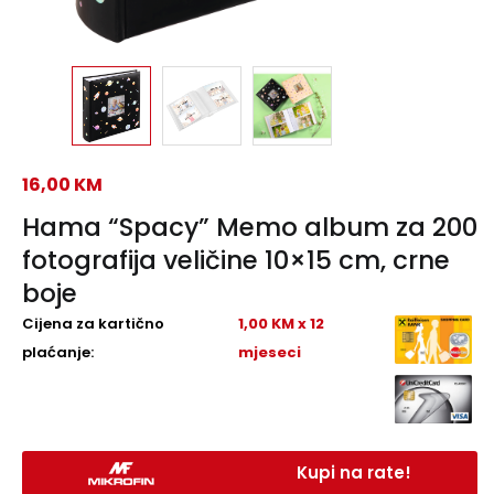
16,00
KM
Hama “Spacy” Memo album za 200
fotografija veličine 10×15 cm, crne
boje
Cijena za kartično
1,00 KM x 12
plaćanje:
mjeseci
Kupi na rate!