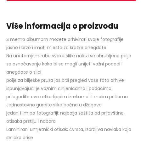
Više informacija o proizvodu
S memo albumom možete arhivirati svoje fotografije
jasno i brzo i imati mjesta za kratke anegdote
Na unutarnjem rubu svake slike nalazi se obrubljeno polje
za označavanje kako bi se mogli unijeti važni podaci i
anegdote o slici
polje za bilješke pruža još brži pregled vaše foto arhive
ispunjavajući je važnim činjenicama i podacima
prilagodite ove retke lijepim izrekama ili malim pričama
Jednostavno gurnite slike bočno u džepove
jedan film po fotografiji: najbolja zaštita od prljavštine,
otisaka prstiju i nabora
Laminirani umjetnički otisak: čvrsta, izdržljiva navlaka koja
se lako briše