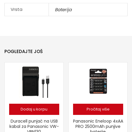
Vrsta
Baterija
POGLEDAJTE JOŠ
Dodaj u korpu
Pročitaj više
Duracell punjač na USB
Panasonic Eneloop 4xAA
kabal za Panasonic VW-
PRO 2500mAh punjive
VBN130
baterije