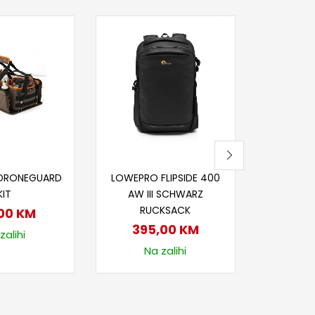
Dod
HAMA MU
18
Na
j u korpu
Dodaj u korpu
DRONEGUARD
LOWEPRO FLIPSIDE 400
KIT
AW III SCHWARZ
RUCKSACK
,00
KM
395,00
KM
zalihi
Na zalihi