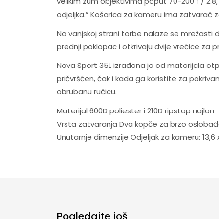
velikim zum objektivima poput 70-200 f / 2.8
odjeljka.” Košarica za kameru ima zatvarač z
Na vanjskoj strani torbe nalaze se mrežasti
prednji poklopac i otkrivaju dvije vrećice za 
Nova Sport 35L izrađena je od materijala otp
pričvršćen, čak i kada ga koristite za pokriv
obrubanu ručicu.
Materijal 600D poliester i 210D ripstop najlon
Vrsta zatvaranja Dva kopče za brzo oslobađ
Unutarnje dimenzije Odjeljak za kameru: 13,6 x 7
Pogledajte još