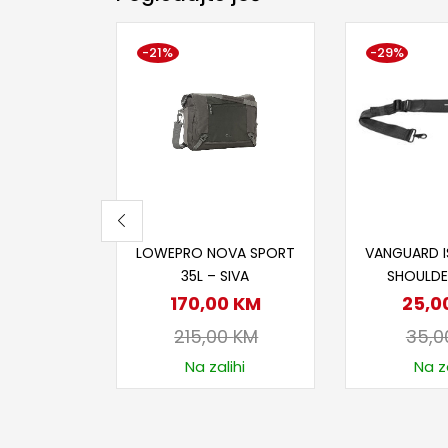
-21%
-29%
Dodaj u korpu
Dodaj
LOWEPRO NOVA SPORT
VANGUARD 
35L – SIVA
SHOULDE
170,00
KM
25,0
215,00
KM
35,
Na zalihi
Na za