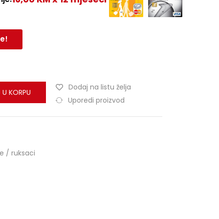
e!
Dodaj na listu želja
 U KORPU
Uporedi proizvod
e / ruksaci