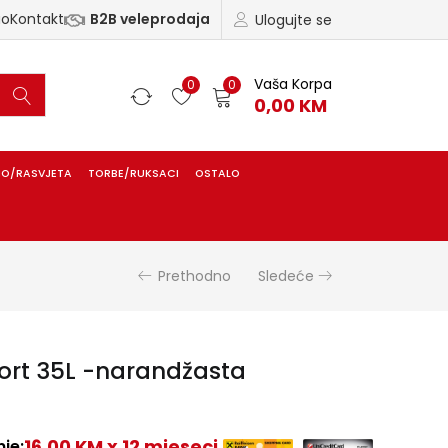
ao
Kontakt
B2B veleprodaja
Ulogujte se
Vaša Korpa
0
0
0,00
KM
IO/RASVJETA
TORBE/RUKSACI
OSTALO
Prethodno
Sledeće
ort 35L -narandžasta
16,00 KM x 12 mjeseci
je: