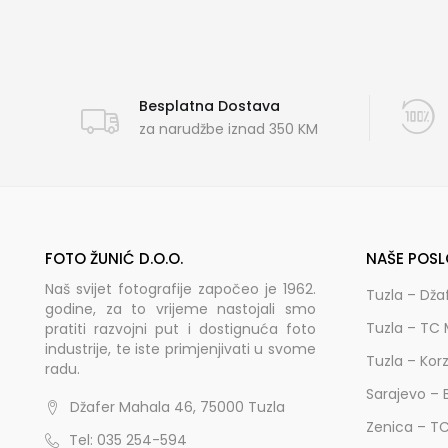
Besplatna Dostava
za narudžbe iznad 350 KM
FOTO ŽUNIĆ D.O.O.
NAŠE POSL
Naš svijet fotografije započeo je 1962.
Tuzla – Dža
godine, za to vrijeme nastojali smo
Tuzla – TC 
pratiti razvojni put i dostignuća foto
industrije, te iste primjenjivati u svome
Tuzla – Kor
radu.
Sarajevo – 
Džafer Mahala 46, 75000 Tuzla
Zenica – T
Tel: 035 254-594