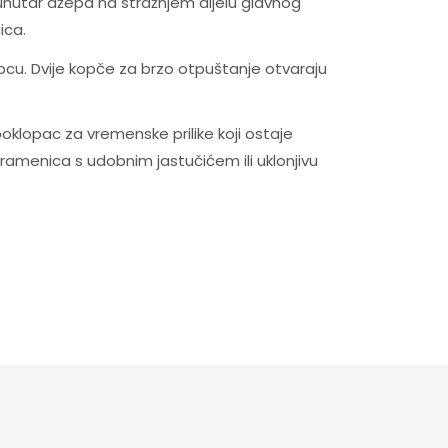
“unutar džepa na stražnjem dijelu glavnog
ica.
pcu. Dvije kopče za brzo otpuštanje otvaraju
oklopac za vremenske prilike koji ostaje
aramenica s udobnim jastučićem ili uklonjivu