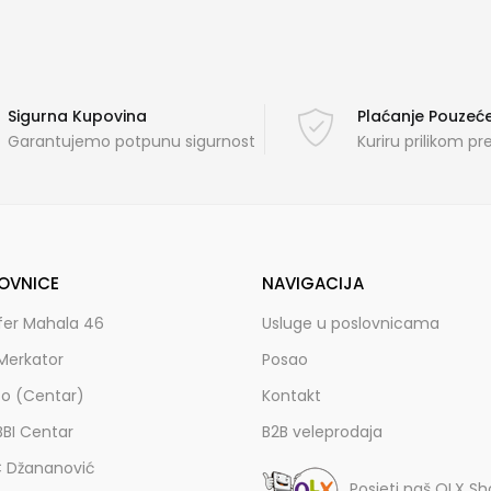
Sigurna Kupovina
Plaćanje Pouze
Garantujemo potpunu sigurnost
Kuriru prilikom p
OVNICE
NAVIGACIJA
fer Mahala 46
Usluge u poslovnicama
Merkator
Posao
zo (Centar)
Kontakt
BBI Centar
B2B veleprodaja
C Džananović
Posjeti naš OLX S