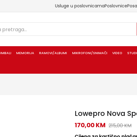
Usluge u poslovnicama
Poslovnice
Pos
IMBALI
MEMORIJA
RAMOVI/ALBUMI
MIKROFONI/SNIMAČI
VIDEO
STUD
Lowepro Nova Sp
170,00
KM
215,00
KM
Cijena za kartično plaćan