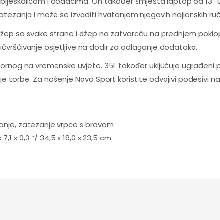
, bljeskalicom i dodacima. On također smješta laptop od 13 
atezanja i može se izvaditi hvatanjem njegovih najlonskih ruč
 džep sa svake strane i džep na zatvaraču na prednjem poklo
pričvršćivanje osjetljive na dodir za odlaganje dodataka.
ornog na vremenske uvjete. 35L također uključuje ugrađeni p
anje torbe. Za nošenje Nova Sport koristite odvojivi podesivi n
anje, zatezanje vrpce s bravom
,1 x 9,3 “/ 34,5 x 18,0 x 23,5 cm