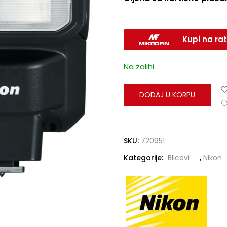
Kupi na rat
Na zalihi
DODAJ U KORPU
SKU:
720951
Kategorije:
Blicevi
,
Nikon