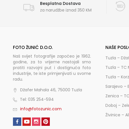
Besplatna Dostava
za narudžbe iznad 350 KM
FOTO ŽUNIĆ D.O.O.
NAŠE POSL
Naš svijet fotografije započeo je 1962.
Tuzla – Dža
godine, za to vrijeme nastojali smo
Tuzla – TC 
pratiti razvojni put i dostignuća foto
industrije, te iste primjenjivati u svome
Tuzla – Kor
radu.
Sarajevo – 
Džafer Mahala 46, 75000 Tuzla
Zenica – T
Tel: 035 254-594
Doboj – Zel
info@fotozunic.com
Živinice – A