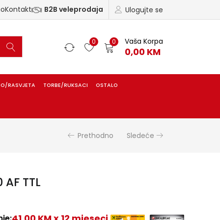
ao
Kontakt
B2B veleprodaja
Ulogujte se
Vaša Korpa
0
0
0,00
KM
IO/RASVJETA
TORBE/RUKSACI
OSTALO
Prethodno
Sledeće
 AF TTL
41,00 KM x 12 mjeseci
je: