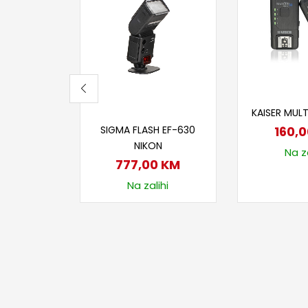
Dodaj
KAISER MULTI
Dodaj u korpu
160,
SIGMA FLASH EF-630
NIKON
Na za
777,00
KM
Na zalihi