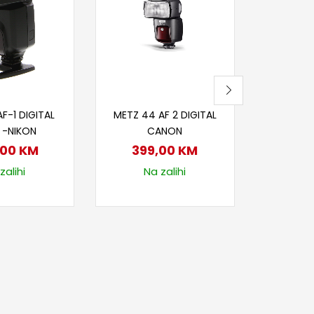
Z
44
Nije
j u korpu
Dodaj u korpu
F-1 DIGITAL
METZ 44 AF 2 DIGITAL
 -NIKON
CANON
,00
KM
399,00
KM
zalihi
Na zalihi