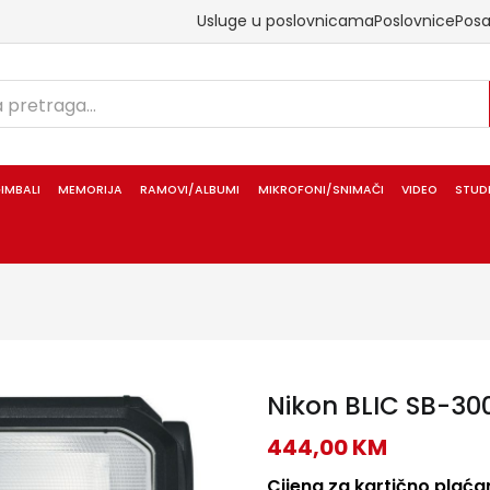
Usluge u poslovnicama
Poslovnice
Pos
IMBALI
MEMORIJA
RAMOVI/ALBUMI
MIKROFONI/SNIMAČI
VIDEO
STUD
Nikon BLIC SB-300
444,00
KM
Cijena za kartično plaćan