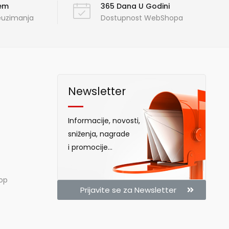
ćem
365 Dana U Godini
reuzimanja
Dostupnost WebShopa
Newsletter
Informacije, novosti,
sniženja, nagrade
i promocije...
hop
Prijavite se za Newsletter