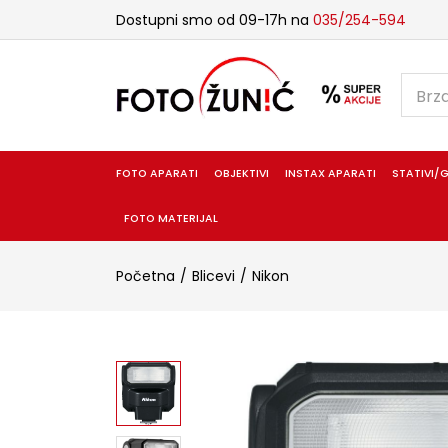
Dostupni smo od 09-17h na
035/254-594
FOTO APARATI
OBJEKTIVI
INSTAX APARATI
STATIVI/G
FOTO MATERIJAL
Početna
Blicevi
Nikon