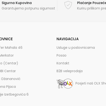
Sigurna Kupovina
Plaćanje Pouze
Garantujemo potpunu sigurnost
Kuriru prilikom p
OVNICE
NAVIGACIJA
fer Mahala 46
Usluge u poslovnicama
Merkator
Posao
zo (Centar)
Kontakt
BBI Centar
B2B veleprodaja
C Džananović
Posjeti naš OLX S
ena Pijaca
lije Izetbegovića 6