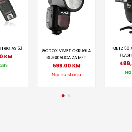
 u korpu
Doda
Pročitaj više
TRIG AS 5.1
METZ 50 A
GODOX V1MFT OKRUGLA
FLASH
00
KM
BLJESKALICA ZA MFT
488
599,00
KM
lihi
Na 
Nije na stanju