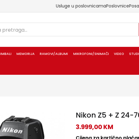
Usluge u poslovnicama
Poslovnice
Pos
IMBALI
MEMORIJA
RAMOVI/ALBUMI
MIKROFONI/SNIMAČI
VIDEO
STUD
Nikon Z5 + Z 24-
3.999,00
KM
Cijena za kartično plaćan