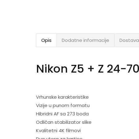
Opis
Dodatne informacije
Dostava
Nikon Z5 + Z 24-
Vrhunske karakteristike
Vizije u punom formatu
Hibridni AF sa 273 boda
Odličan stabilizator slike
Kvalitetni 4K filmovi
Dva utora za kartice