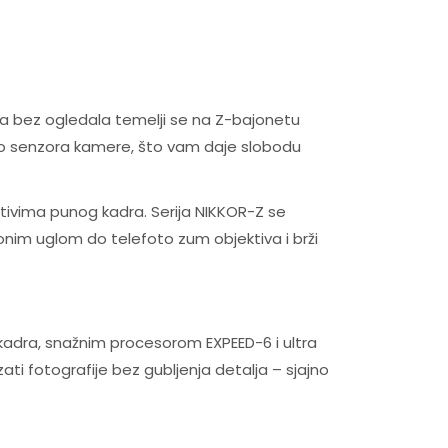
a bez ogledala temelji se na Z-bajonetu
do senzora kamere, što vam daje slobodu
ktivima punog kadra. Serija NIKKOR-Z se
aonim uglom do telefoto zum objektiva i brži
 kadra, snažnim procesorom EXPEED-6 i ultra
ati fotografije bez gubljenja detalja – sjajno