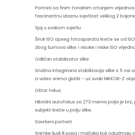
Portreti sa finim tonalnim crtanjem vrijedn
fascinantnu izlaznu svjetlost velikog Z bajone
Sjaj u svakom svjetlu
Širok ISO opseg fotoaparata kreće se od ISO 
zbog šumova slike: i visoke i niske ISO vrije
Odličan stabilizator slike
Snažna integrirana stabilizacija slike s 5 os
a video snimci glatki – uz svaki NIKKOR-Z obje
Oštar fokus
Hibridni autofokus sa 273 merna polja je brz
subjekt kreće u polju slike.
Savršeni portreti
Snimke ljudi ili pasa i mačaka koji oduzimaju 