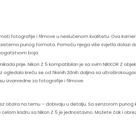
ti fotografije i filmove u neslućenom kvalitetu. Ova kamer
 sistema punog formata. Pomoću njega više svjetla dolazi 
 bogatstvom boja.
nikada prije. Nikon Z 5 kompatibilan je sa svim NIKKOR Z obje
 ogledala kreću se od fiksnih žižnih daljina sa ultraširokoug
 su izvanredne za fotografije i filmove.
– bez obzira na temu – dobivaju u detalju. Sa senzorom punog
u celom kadru sa Nikon Z 5 je jednostavno. Možete čak i obrez