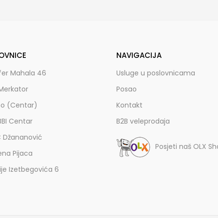
OVNICE
NAVIGACIJA
fer Mahala 46
Usluge u poslovnicama
Merkator
Posao
zo (Centar)
Kontakt
BBI Centar
B2B veleprodaja
C Džananović
Posjeti naš OLX S
ena Pijaca
lije Izetbegovića 6