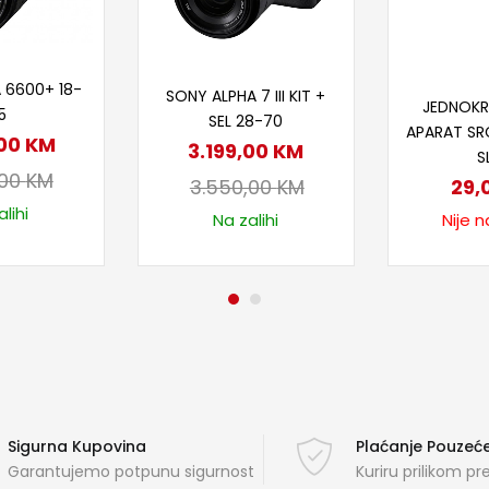
 u korpu
Dodaj u korpu
Proč
 6600+ 18-
SONY ALPHA 7 III KIT +
JEDNOKR
5
SEL 28-70
APARAT SR
,00
KM
3.199,00
KM
S
,00
KM
29,
3.550,00
KM
lihi
Nije n
Na zalihi
Sigurna Kupovina
Plaćanje Pouze
Garantujemo potpunu sigurnost
Kuriru prilikom p