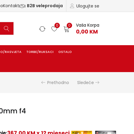
ao
Kontakt
B2B veleprodaja
Ulogujte se
Vaša Korpa
0
0
0,00
KM
IO/RASVJETA
TORBE/RUKSACI
OSTALO
Prethodno
Sledeće
70mm f4
367,00 KM x 12 mjeseci
je: