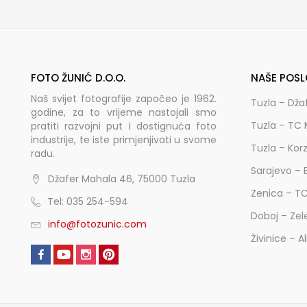
FOTO ŽUNIĆ D.O.O.
NAŠE POSL
Naš svijet fotografije započeo je 1962.
Tuzla – Dža
godine, za to vrijeme nastojali smo
Tuzla – TC 
pratiti razvojni put i dostignuća foto
industrije, te iste primjenjivati u svome
Tuzla – Kor
radu.
Sarajevo – 
Džafer Mahala 46, 75000 Tuzla
Zenica – T
Tel: 035 254-594
Doboj – Zel
info@fotozunic.com
Živinice – A