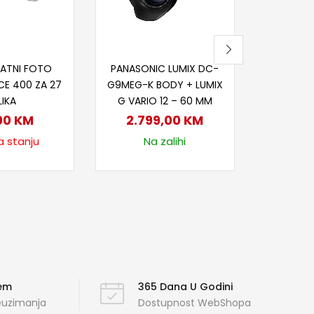
Nije
itaj više
Dodaj u korpu
ATNI FOTO
PANASONIC LUMIX DC-
CE 400 ZA 27
G9MEG-K BODY + LUMIX
LIKA
G VARIO 12 – 60 MM
00
KM
2.799,00
KM
a stanju
Na zalihi
ćem
365 Dana U Godini
reuzimanja
Dostupnost WebShopa