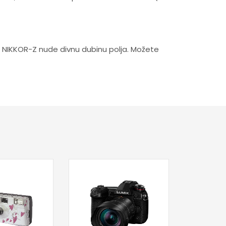
ra NIKKOR-Z nude divnu dubinu polja. Možete
Pr
CANON E
F 4
4.5