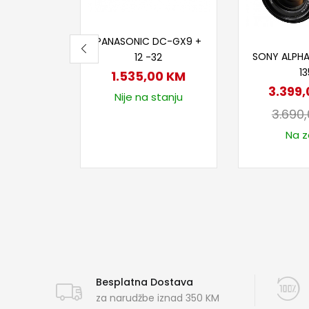
Dodaj u korpu
PANASONIC DC-GX9 +
Dodaj
SONY ALPHA
12 -32
13
1.535,00
KM
3.399
Nije na stanju
3.690
Na za
Besplatna Dostava
za narudžbe iznad 350 KM