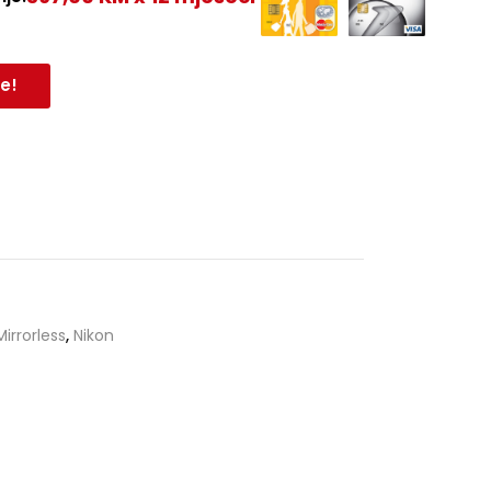
e!
Mirrorless
,
Nikon