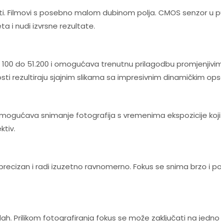
osti. Filmovi s posebno malom dubinom polja. CMOS senzor u 
ta i nudi izvrsne rezultate.
100 do 51.200 i omogućava trenutnu prilagodbu promjenjivim u
dnosti rezultiraju sjajnim slikama sa impresivnim dinamičkim o
i omogućava snimanje fotografija s vremenima ekspozicije koji 
ktiv.
, precizan i radi izuzetno ravnomerno. Fokus se snima brzo i 
dah. Prilikom fotografiranja fokus se može zaključati na jedno 