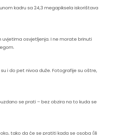
punom kadru sa 24,3 megapiksela iskorištava
vjetima osvjetljenja. I ne morate brinuti
psegom.
su i do pet nivoa duže. Fotografije su oštre,
pouzdano se prati – bez obzira na to kuda se
oko, tako da će se pratiti kada se osoba (ili