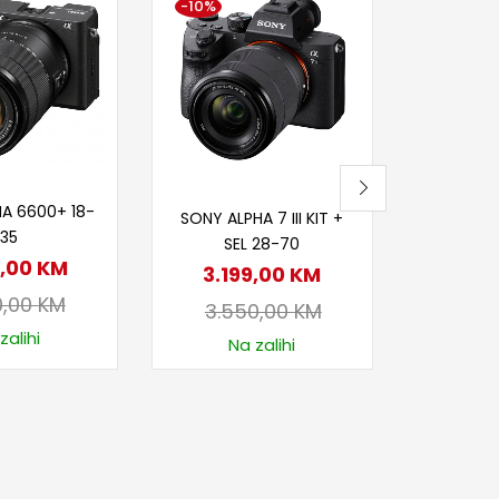
-10%
-4%
Dod
PANAS
S1+LUMI
4.7
4.9
Nije
j u korpu
Dodaj u korpu
A 6600+ 18-
SONY ALPHA 7 III KIT +
135
SEL 28-70
9,00
KM
3.199,00
KM
0,00
KM
3.550,00
KM
zalihi
Na zalihi