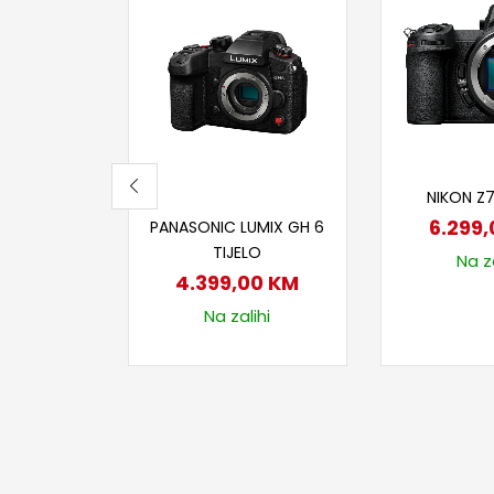
Dodaj
NIKON Z7
Dodaj u korpu
6.299
PANASONIC LUMIX GH 6
TIJELO
Na za
4.399,00
KM
Na zalihi