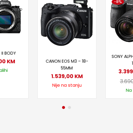
-8%
 u korpu
Doda
 II BODY
Pročitaj više
SONY ALPH
,00
KM
CANON EOS M3 – 18-
55MM
lihi
3.39
1.539,00
KM
3.69
Nije na stanju
Na 