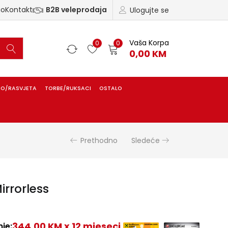
ao
Kontakt
B2B veleprodaja
Ulogujte se
Vaša Korpa
0
0
0,00
KM
IO/RASVJETA
TORBE/RUKSACI
OSTALO
Prethodno
Sledeće
irrorless
344,00 KM x 12 mjeseci
je: