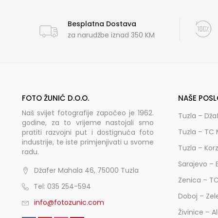
Besplatna Dostava
za narudžbe iznad 350 KM
FOTO ŽUNIĆ D.O.O.
NAŠE POSL
Naš svijet fotografije započeo je 1962.
Tuzla – Dža
godine, za to vrijeme nastojali smo
Tuzla – TC 
pratiti razvojni put i dostignuća foto
industrije, te iste primjenjivati u svome
Tuzla – Kor
radu.
Sarajevo – 
Džafer Mahala 46, 75000 Tuzla
Zenica – T
Tel: 035 254-594
Doboj – Zel
info@fotozunic.com
Živinice – A