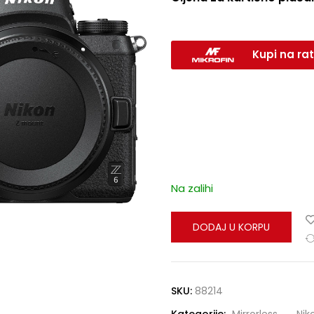
Kupi na rat
Na zalihi
DODAJ U KORPU
SKU:
88214