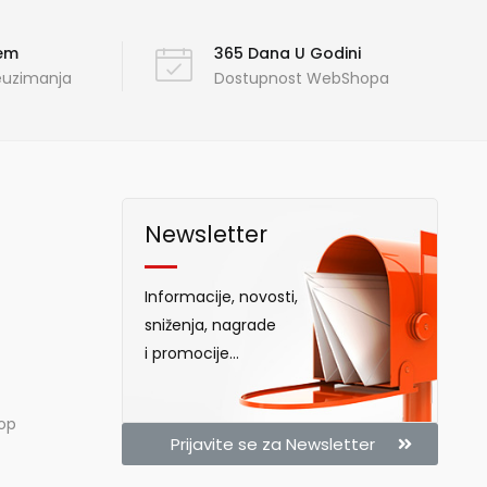
ćem
365 Dana U Godini
reuzimanja
Dostupnost WebShopa
Newsletter
Informacije, novosti,
sniženja, nagrade
i promocije...
hop
Prijavite se za Newsletter