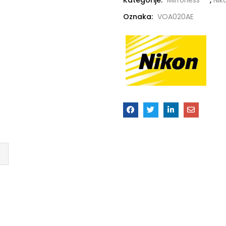
Kategorije:
Mirrorless
,
Nik
Oznaka:
VOA020AE