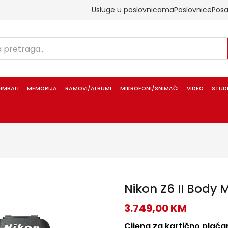
Usluge u poslovnicama
Poslovnice
Pos
IMBALI
MEMORIJA
RAMOVI/ALBUMI
MIKROFONI/SNIMAČI
VIDEO
STUD
Nikon Z6 II Body M
3.749,00
KM
Cijena za kartično plaćan