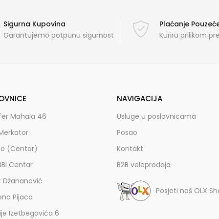
Sigurna Kupovina
Plaćanje Pouze
Garantujemo potpunu sigurnost
Kuriru prilikom p
OVNICE
NAVIGACIJA
fer Mahala 46
Usluge u poslovnicama
Merkator
Posao
zo (Centar)
Kontakt
BBI Centar
B2B veleprodaja
C Džananović
Posjeti naš OLX S
ena Pijaca
lije Izetbegovića 6