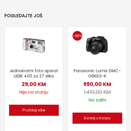
POGLEDAJTE JOŠ
-30%
Jednokratni foto aparat
Panasonic Lumix DMC-
LIEBE 400 za 27 slika
G6KEG-K
29,00
KM
990,00
KM
1.410,00
KM
Nije na stanju
Na zalihi
Pročitaj više
Dodaj u korpu