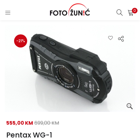
0
-21%
555,00
KM
699,00
KM
Pentax WG-1