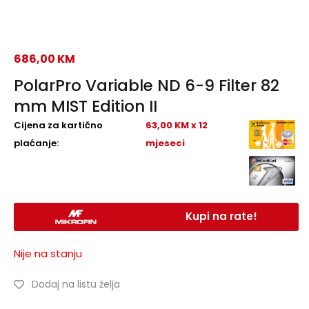
686,00
KM
PolarPro Variable ND 6-9 Filter 82
mm MIST Edition II
Cijena za kartično
63,00 KM x 12
plaćanje:
mjeseci
Kupi na rate!
Nije na stanju
Dodaj na listu želja