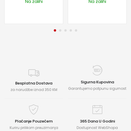
Na zalihi
Na zalihi
Sigurna Kupovina
Besplatna Dostava
Garantujemo potpunu sigurnost
za narudžbe iznad 350 KM
Plaćanje Pouzećem
365 Dana U Godini
Kuriru prilikom preuzimanja
Dostupnost WebShopa