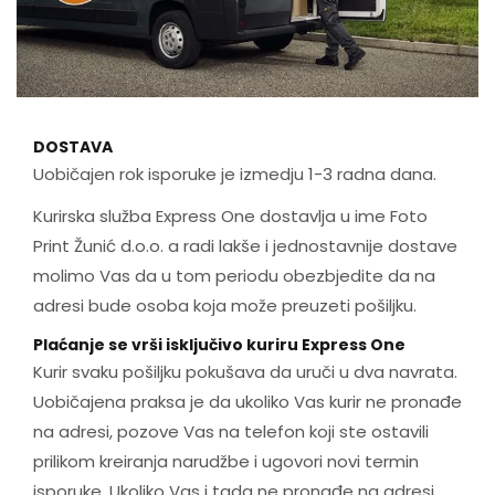
DOSTAVA
Uobičajen rok isporuke je izmedju 1-3 radna dana.
Kurirska služba Express One dostavlja u ime Foto
Print Žunić d.o.o. a radi lakše i jednostavnije dostave
molimo Vas da u tom periodu obezbjedite da na
adresi bude osoba koja može preuzeti pošiljku.
Plaćanje se vrši isključivo kuriru Express One
Kurir svaku pošiljku pokušava da uruči u dva navrata.
Uobičajena praksa je da ukoliko Vas kurir ne pronađe
na adresi, pozove Vas na telefon koji ste ostavili
prilikom kreiranja narudžbe i ugovori novi termin
isporuke. Ukoliko Vas i tada ne pronađe na adresi,