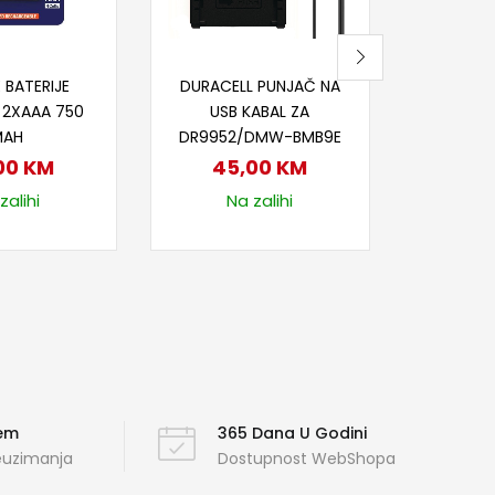
18
Na
j u korpu
Dodaj u korpu
 BATERIJE
DURACELL PUNJAČ NA
 2XAAA 750
USB KABAL ZA
MAH
DR9952/DMW-BMB9E
00
KM
45,00
KM
zalihi
Na zalihi
ćem
365 Dana U Godini
reuzimanja
Dostupnost WebShopa