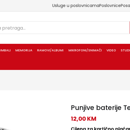
Usluge u poslovnicama
Poslovnice
Pos
IMBALI
MEMORIJA
RAMOVI/ALBUMI
MIKROFONI/SNIMAČI
VIDEO
STUD
Punjive baterije
12,00
KM
Cijena za kartično plaćan