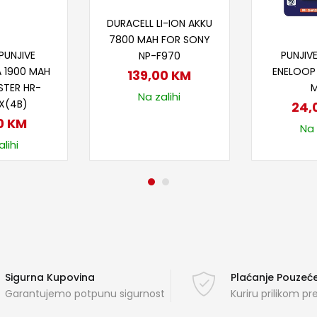
Dodaj u korpu
DURACELL LI-ION AKKU
7800 MAH FOR SONY
 u korpu
Doda
PUNJIVE
PUNJIVE
NP-F970
A 1900 MAH
ENELOOP
139,00
KM
STER HR-
Na zalihi
X(4B)
24,
0
KM
Na 
lihi
Sigurna Kupovina
Plaćanje Pouze
Garantujemo potpunu sigurnost
Kuriru prilikom p