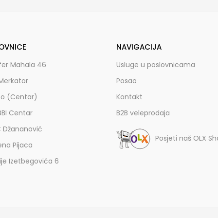
OVNICE
NAVIGACIJA
fer Mahala 46
Usluge u poslovnicama
Merkator
Posao
zo (Centar)
Kontakt
BBI Centar
B2B veleprodaja
C Džananović
Posjeti naš OLX S
ena Pijaca
lije Izetbegovića 6