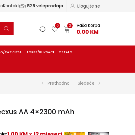
ao
Kontakt
B2B veleprodaja
Ulogujte se
Vaša Korpa
0
0
0,00
KM
IO/RASVJETA
TORBE/RUKSACI
OSTALO
Prethodno
Sledeće
 Tecxus AA 4×2300 mAh
1,00 KM x 12 mjeseci
je: