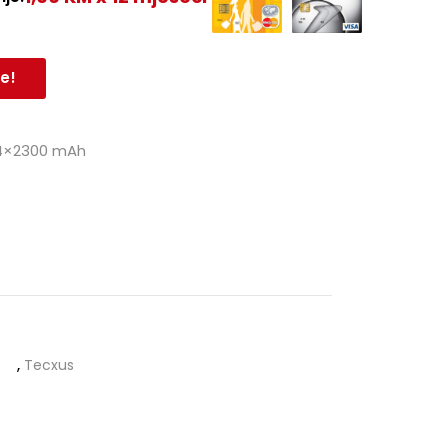
e!
 4×2300 mAh
,
Tecxus