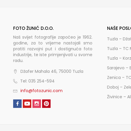
FOTO ŽUNIĆ D.O.O.
NAŠE POSL
Naš svijet fotografije započeo je 1962.
Tuzla – Dža
godine, za to vrijeme nastojali smo
Tuzla – TC 
pratiti razvojni put i dostignuća foto
industrije, te iste primjenjivati u svome
Tuzla – Kor
radu.
Sarajevo – 
Džafer Mahala 46, 75000 Tuzla
Zenica – T
Tel: 035 254-594
Doboj – Zel
info@fotozunic.com
Živinice – A