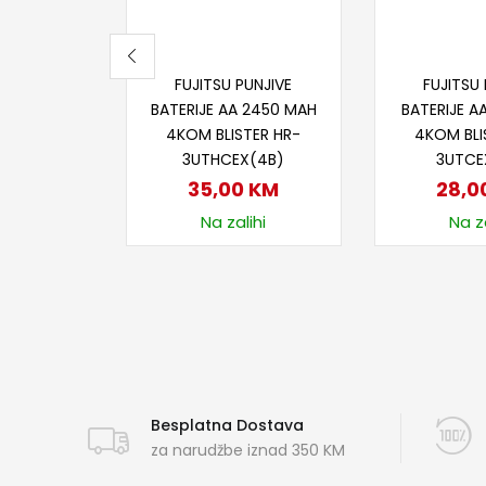
Dodaj u korpu
Dodaj
FUJITSU PUNJIVE
FUJITSU 
BATERIJE AA 2450 MAH
BATERIJE A
4KOM BLISTER HR-
4KOM BLI
3UTHCEX(4B)
3UTCE
35,00
KM
28,0
Na zalihi
Na za
Besplatna Dostava
za narudžbe iznad 350 KM