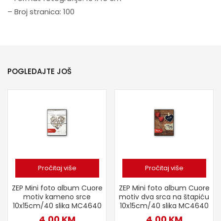
– Broj stranica: 100
POGLEDAJTE JOŠ
Pročitaj više
Pročitaj više
ZEP Mini foto album Cuore
ZEP Mini foto album Cuore
motiv kameno srce
motiv dva srca na štapiću
10x15cm/40 slika MC4640
10x15cm/40 slika MC4640
4,00
KM
4,00
KM