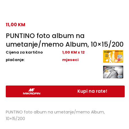
11,00
KM
PUNTINO foto album na
umetanje/memo Album, 10×15/200
Cijena za kartično
1,00 KM x 12
plaćanje:
mjeseci
Kupi na rate!
PUNTINO foto album na umetanje/memo Album,
10×15/200