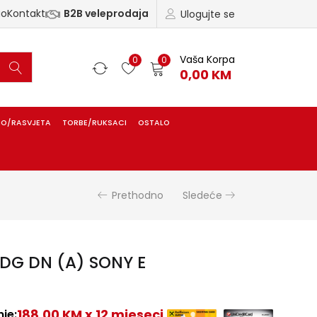
ao
Kontakt
B2B veleprodaja
Ulogujte se
Vaša Korpa
0
0
0,00
KM
IO/RASVJETA
TORBE/RUKSACI
OSTALO
Prethodno
Sledeće
 DG DN (A) SONY E
188,00 KM x 12 mjeseci
je: