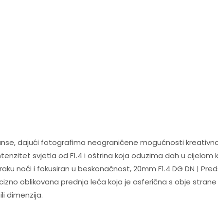
anse, dajući fotografima neograničene mogućnosti kreativno
enzitet svjetla od F1.4 i oštrina koja oduzima dah u cijelom 
mraku noći i fokusiran u beskonačnost, 20mm F1.4 DG DN | Pred
o precizno oblikovana prednja leća koja je asferična s obje str
i dimenzija.