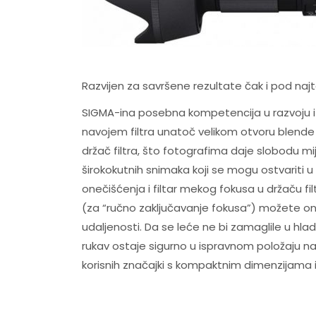
Razvijen za savršene rezultate čak i pod naj
SIGMA-ina posebna kompetencija u razvoju i 
navojem filtra unatoč velikom otvoru blende od
držač filtra, što fotografima daje slobodu m
širokokutnih snimaka koji se mogu ostvariti u 
onečišćenja i filtar mekog fokusa u držaču 
(za “ručno zaključavanje fokusa”) možete on
udaljenosti. Da se leće ne bi zamaglile u hladn
rukav ostaje sigurno u ispravnom položaju na
korisnih značajki s kompaktnim dimenzijama i