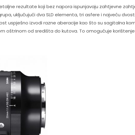
taljne rezultate koji bez napora ispunjavaju zahtjevne zahtje
5 grupa, uključujući dva SLD elementa, tri asfere i najveću dvo
st uspješno izvodi razne aberacije kao što su sagitalna koma 
dnom oštrinom od središta do kutova. To omogućuje korištenje 