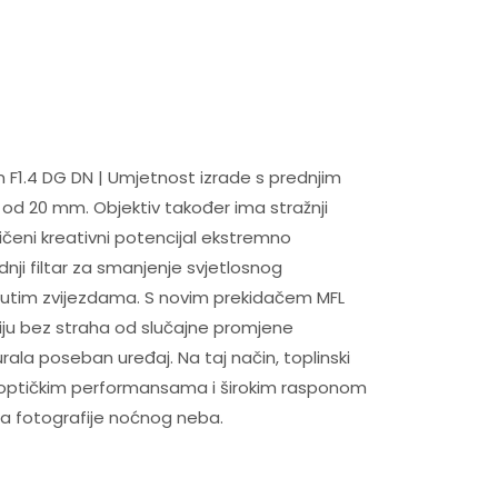
 F1.4 DG DN | Umjetnost izrade s prednjim
ni od 20 mm. Objektiv također ima stražnji
ičeni kreativni potencijal ekstremno
dnji filtar za smanjenje svjetlosnog
osutim zvijezdama. S novim prekidačem MFL
iju bez straha od slučajne promjene
urala poseban uređaj. Na taj način, toplinski
nim optičkim performansama i širokim rasponom
za fotografije noćnog neba.