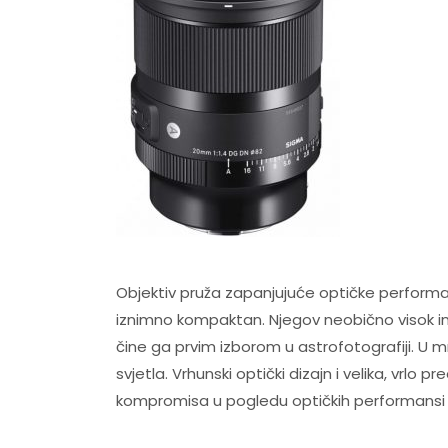
Objektiv pruža zapanjujuće optičke perform
iznimno kompaktan. Njegov neobično visok int
čine ga prvim izborom u astrofotografiji. U 
svjetla. Vrhunski optički dizajn i velika, vrl
kompromisa u pogledu optičkih performansi il