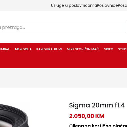
Usluge u poslovnicama
Poslovnice
Pos
IMBALI
MEMORIJA
RAMOVI/ALBUMI
MIKROFONI/SNIMAČI
VIDEO
STUD
Sigma 20mm f1,4
2.050,00
KM
Cijena za kartično plaćan