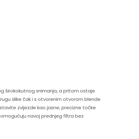
g širokokutnog snimanja, a pritom ostaje
krugu slike čak i s otvorenim otvorom blende
stavite zvijezde kao jasne, precizne točke
ane omogućuju navoj prednjeg filtra bez