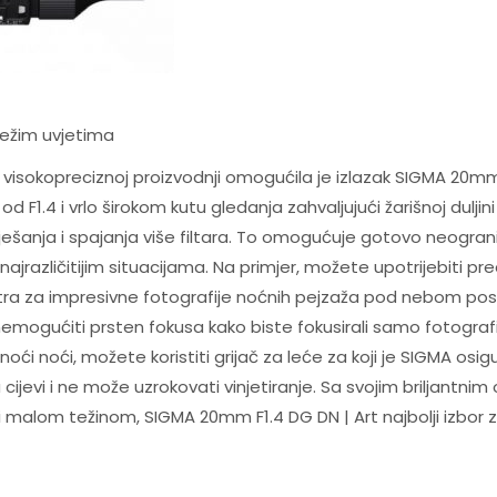
težim uvjetima
visokopreciznoj proizvodnji omogućila je izlazak SIGMA 20mm
 F1.4 i vrlo širokom kutu gledanja zahvaljujući žarišnoj dulji
iješanja i spajanja više filtara. To omogućuje gotovo neogran
najrazličitijim situacijama. Na primjer, možete upotrijebiti pre
filtra za impresivne fotografije noćnih pejzaža pod nebom p
emogućiti prsten fokusa kako biste fokusirali samo fotograf
oći noći, možete koristiti grijač za leće za koji je SIGMA osig
 cijevi i ne može uzrokovati vinjetiranje. Sa svojim briljant
 malom težinom, SIGMA 20mm F1.4 DG DN | Art najbolji izbor 