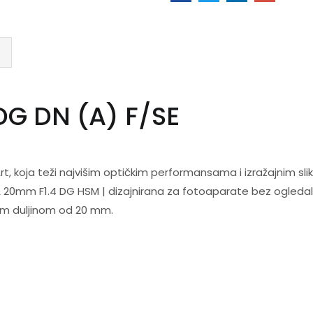
DG DN (A) F/SE
 Art, koja teži najvišim optičkim performansama i izražajnim sl
 20mm F1.4 DG HSM | dizajnirana za fotoaparate bez ogledala lj
nom duljinom od 20 mm.