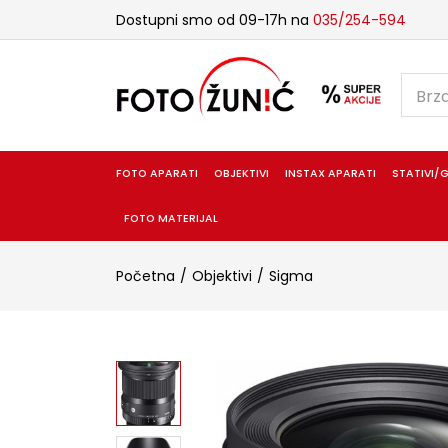
Dostupni smo od 09-17h na
035/254-594
FOTO APARATI
OBJEKTIVI
INSTAX APARATI
STATIVI/G
FOTO MATERIJAL
Početna
Objektivi
Sigma