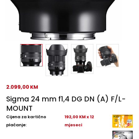
2.099,00
KM
Sigma 24 mm f1,4 DG DN (A) F/L-
MOUNT
Cijena za kartično
192,00 KM x 12
plaćanje:
mjeseci