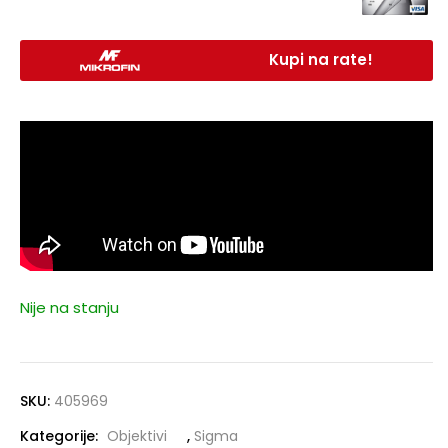
Kupi na rate!
Nije na stanju
SKU:
405969
Kategorije:
Objektivi
,
Sigma