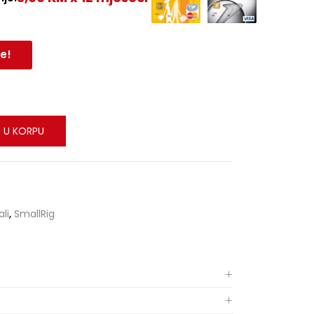
e!
 U KORPU
li
,
SmallRig