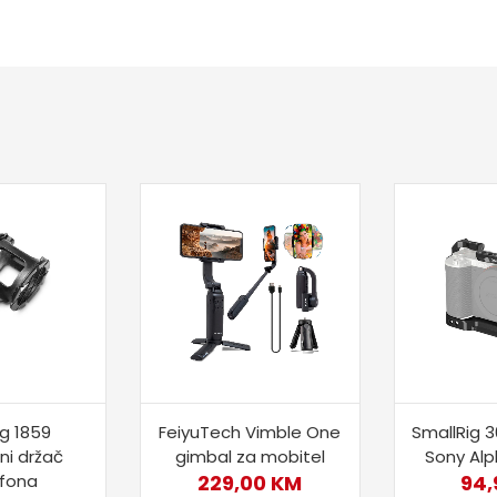
ig 1859
FeiyuTech Vimble One
SmallRig 3
ni držač
gimbal za mobitel
Sony Al
ofona
229,00
KM
94,