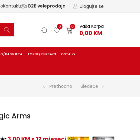
ao
Kontakt
B2B veleprodaja
Ulogujte se
Vaša Korpa
0
0
0,00
KM
IO/RASVJETA
TORBE/RUKSACI
OSTALO
Prethodno
Sledeće
gic Arms
3,00 KM x 12 mjeseci
je: