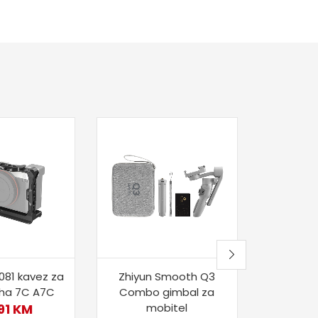
FeiyuTec
inkl. Sma
59
Nije
081 kavez za
Zhiyun Smooth Q3
pha 7C A7C
Combo gimbal za
91
KM
mobitel