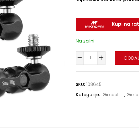
Kupi na rat
Na zalihi
DODAJ
SKU:
108645
Kategorije:
Gimbal
,
Gimba