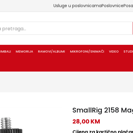
Usluge u poslovnicama
Poslovnice
Pos
IMBALI
MEMORIJA
RAMOVI/ALBUMI
MIKROFONI/SNIMAČI
VIDEO
STUD
SmallRig 2158 Ma
28,00
KM
Cijena za kartično plaćan