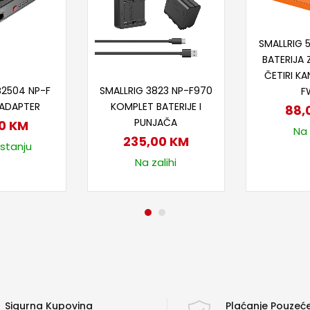
Doda
SMALLRIG 
BATERIJA 
ČETIRI KA
 u korpu
Dodaj u korpu
B2504 NP-F
SMALLRIG 3823 NP-F970
F
 ADAPTER
KOMPLET BATERIJE I
88,
PUNJAČA
00
KM
Na 
235,00
KM
 stanju
Na zalihi
Sigurna Kupovina
Plaćanje Pouze