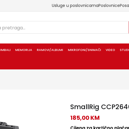
Usluge u poslovnicama
Poslovnice
Pos
IMBALI
MEMORIJA
RAMOVI/ALBUMI
MIKROFONI/SNIMAČI
VIDEO
STUD
SmallRig CCP2646
185,00
KM
Cijena za kartično plaćan