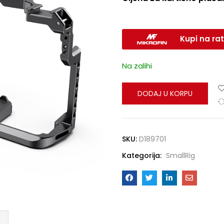
Kupi na rat
Na zalihi
DODAJ U KORPU
SKU:
D189701
Kategorija:
SmallRig