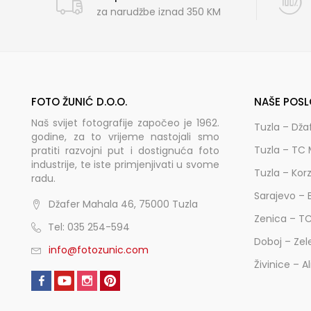
za narudžbe iznad 350 KM
FOTO ŽUNIĆ D.O.O.
NAŠE POSL
Naš svijet fotografije započeo je 1962.
Tuzla – Dža
godine, za to vrijeme nastojali smo
Tuzla – TC 
pratiti razvojni put i dostignuća foto
industrije, te iste primjenjivati u svome
Tuzla – Kor
radu.
Sarajevo – 
Džafer Mahala 46, 75000 Tuzla
Zenica – T
Tel: 035 254-594
Doboj – Zel
info@fotozunic.com
Živinice – A