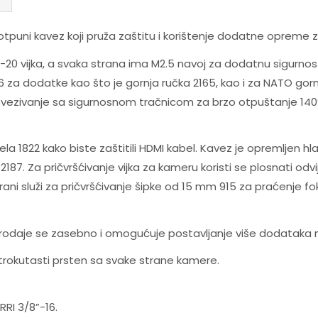
puni kavez koji pruža zaštitu i korištenje dodatne opreme 
 vijka, a svaka strana ima M2.5 navoj za dodatnu sigurnost ka
16 za dodatke kao što je gornja ručka 2165, kao i za NATO gor
povezivanje sa sigurnosnom tračnicom za brzo otpuštanje 1
la 1822 kako biste zaštitili HDMI kabel. Kavez je opremljen hl
187. Za pričvršćivanje vijka za kameru koristi se plosnati odvi
rani služi za pričvršćivanje šipke od 15 mm 915 za praćenje f
odaje se zasebno i omogućuje postavljanje više dodataka n
trokutasti prsten sa svake strane kamere.
RRI 3/8”-16.