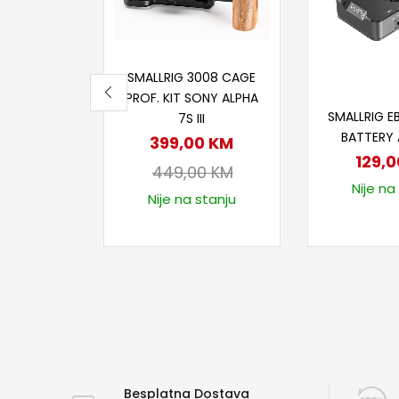
Dodaj u korpu
SMALLRIG 3008 CAGE
PROF. KIT SONY ALPHA
Dodaj
SMALLRIG E
7S III
BATTERY
399,00
KM
129,
449,00
KM
Nije na
Nije na stanju
Besplatna Dostava