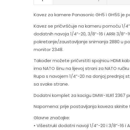
Kavez za kamere Panasonic GH5 i GH5S je pot
Kavez se pričvršćuje na kameru pomoću 1/4”-20
dodatnih navoja 1/4”-20, 3/8”-16 i ARRI 3/8”-
pokretanje/zaustavljanje snimanja 2880 u 
monitor 2348.
Također možete pričvrstiti spojnicu HDMI kabe
ima NATO šinu na lijevoj strani za NATO ručku 2
Rupa s navojem 1/4”-20 na donjoj prednjoj st
sa svake strane.
Dodatni komplet za kacigu DMW-XLR1 2367 pr
Napomena: prije postavljanja kaveza skinite 
Glavne značajke:
• Višestruki dodatni navoji 1/4”-20 i 3/8”-16 i A