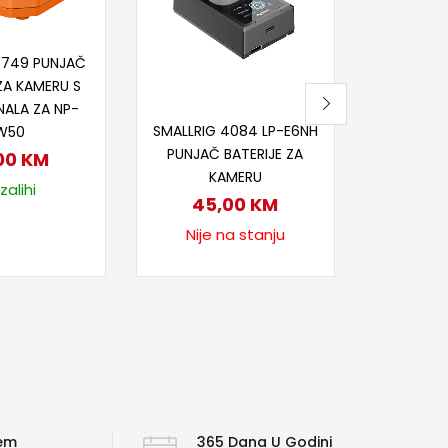
23
Nije
j u korpu
5749 PUNJAČ
ZA KAMERU S
NALA ZA NP-
Pročitaj više
SMALLRIG 4084 LP-E6NH
W50
PUNJAČ BATERIJE ZA
00
KM
KAMERU
zalihi
45,00
KM
Nije na stanju
ćem
365 Dana U Godini