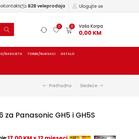
ao
Kontakt
B2B veleprodaja
Ulogujte se
Vaša Korpa
0
0
0,00
KM
IO/RASVJETA
TORBE/RUKSACI
OSTALO
Prethodno
Sledeće
 za Panasonic GH5 i GH5S
17,00 KM x 12 mjeseci
je: