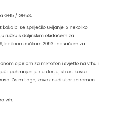
za GH5 / GH5S.
ko bi se spriječilo uvijanje. S nekoliko
nju ručku s daljinskim okidačem za
409, bočnom ručkom 2093 i nosačem za
adnom cipelom za mikrofon i svjetlo na vrhu i
jač i pohranjen je na donjoj strani kavez.
okusa. Osim toga, kavez nudi utor za remen
a vrh.