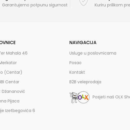
Garantujemo potpunu sigurnost
Kuriru prilikom p
OVNICE
NAVIGACIJA
fer Mahala 46
Usluge u poslovnicama
Merkator
Posao
zo (Centar)
Kontakt
BBI Centar
B2B veleprodaja
C Džananović
Posjeti naš OLX S
ena Pijaca
lije Izetbegovića 6