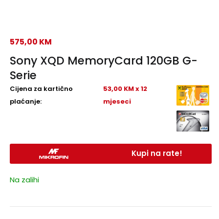
575,00
KM
Sony XQD MemoryCard 120GB G-
Serie
Cijena za kartično
53,00 KM x 12
plaćanje:
mjeseci
Kupi na rate!
Na zalihi