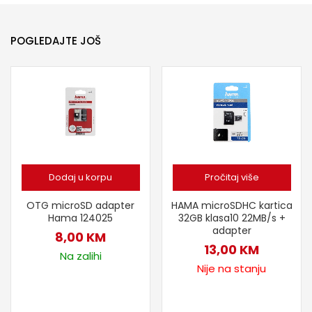
POGLEDAJTE JOŠ
Dodaj u korpu
Pročitaj više
OTG microSD adapter
HAMA microSDHC kartica
Hama 124025
32GB klasa10 22MB/s +
adapter
8,00
KM
13,00
KM
Na zalihi
Nije na stanju