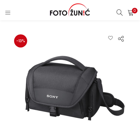
0
-13%