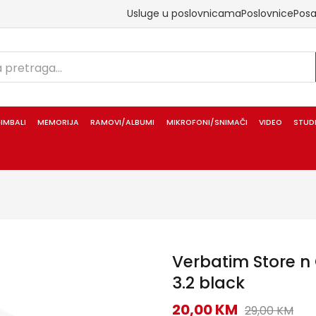
Usluge u poslovnicama
Poslovnice
Pos
IMBALI
MEMORIJA
RAMOVI/ALBUMI
MIKROFONI/SNIMAČI
VIDEO
STUD
Verbatim Store n 
3.2 black
20,00
KM
29,00
KM