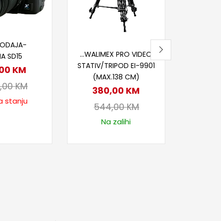
84
Na
itaj više
RODAJA-
Dodaj u korpu
…WALIMEX PRO VIDEO
A SD15
STATIV/TRIPOD EI-9901
,00
KM
(MAX.138 CM)
5,00
KM
380,00
KM
a stanju
544,00
KM
Na zalihi