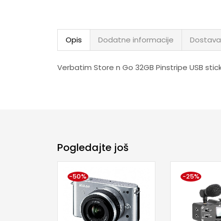
Opis
Dodatne informacije
Dostava
Verbatim Store n Go 32GB Pinstripe USB stick
Pogledajte još
-50%
-25%