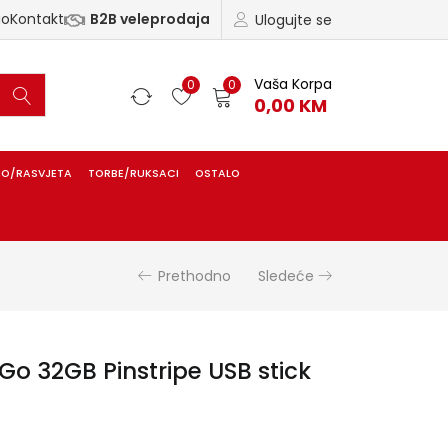
ao
Kontakt
B2B veleprodaja
Ulogujte se
Vaša Korpa
0
0
0,00
KM
IO/RASVJETA
TORBE/RUKSACI
OSTALO
Prethodno
Sledeće
Go 32GB Pinstripe USB stick