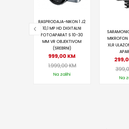
Dodaj u korpu
RASPRODAJA-NIKON 1 J2
Dodaj
10,1 MP HD DIGITALNI
SARAMONI
FOTOAPARAT S 10-30
MIKROFON 
MM VR OBJEKTIVOM
XLR ULAZO
(SREBRNI)
APA
999,00
KM
299,
1.999,00
KM
399,
Na zalihi
Na za