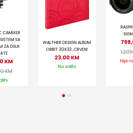
Proč
RASP
 u korpu
C CAMIXER
SIGM
Dodaj u korpu
SISTEM SA
799
WALTHER DESIGN ALBUM
M ZA DSLR
ORBIT 30X33 ,CRVENI
1.20
RATE
23,00
KM
00
KM
Nije n
Na zalihi
00
KM
lihi