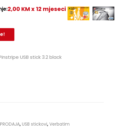
2,00 KM x 12 mjeseci
je:
e!
nstripe USB stick 3.2 black
SPRODAJA
,
USB stickovi
,
Verbatim