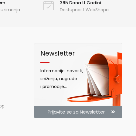
ćem
365 Dana U Godini
reuzimanja
Dostupnost WebShopa
Newsletter
Informacije, novosti,
sniženja, nagrade
i promocije...
hop
Prijavite se za Newsletter