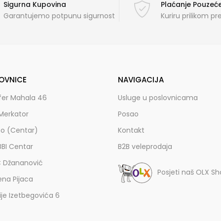
Sigurna Kupovina
Plaćanje Pouze
Garantujemo potpunu sigurnost
Kuriru prilikom p
OVNICE
NAVIGACIJA
fer Mahala 46
Usluge u poslovnicama
Merkator
Posao
zo (Centar)
Kontakt
BBI Centar
B2B veleprodaja
C Džananović
Posjeti naš OLX S
ena Pijaca
lije Izetbegovića 6