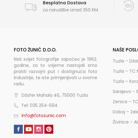
Besplatna Dostava
za narudžbe iznad 350 KM
FOTO ŽUNIĆ D.O.O.
NAŠE POSL
Naš svijet fotografije započeo je 1962.
Tuzla – Dža
godine, za to vrijeme nastojali smo
Tuzla – TC 
pratiti razvojni put i dostignuća foto
industrije, te iste primjenjivati u svome
Tuzla – Kor
radu.
Sarajevo – 
Džafer Mahala 46, 75000 Tuzla
Zenica – T
Tel: 035 254-594
Doboj – Zel
info@fotozunic.com
Živinice – A