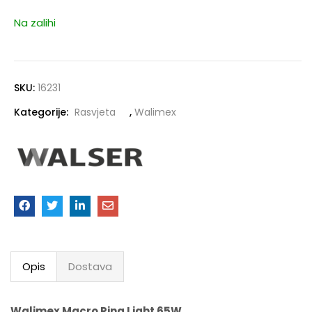
Na zalihi
SKU:
16231
Kategorije:
Rasvjeta
,
Walimex
Opis
Dostava
Walimex Macro Ring Light 65W