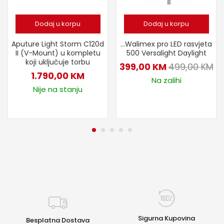
Dodaj u korpu
Dodaj u korpu
Aputure Light Storm C120d
…Walimex pro LED rasvjeta
II (V-Mount) u kompletu
500 Versalight Daylight
koji uključuje torbu
399,00
KM
499,00
KM
1.790,00
KM
Na zalihi
Nije na stanju
Sigurna Kupovina
Besplatna Dostava