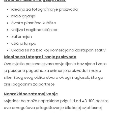
idealno za fotografiranje proizvoda
malo grijanja
čvrsto plastično kućište
vrtljiva i nagibna utičnica
zatamnjen
utična lampa
uklapa se na bilo koji komercijalno dostupan stativ
Idealno za fotografiranje proizvoda
Ovo svjetlo prstena stvara osvjetljenje bez sjene i zato
je posebno pogodno za snimanje proizvoda i makro
slike. Zbog svog oblika stvara okrugli naglasak, što ga
čini i pogodnim za portrete.
Neprekidno zatamnjivanje
Svjetlost se može neprekidno prigušiti od 43-100 posto;
ovo omogućava prilagođavanje bilo kojoj svjetlosnoj