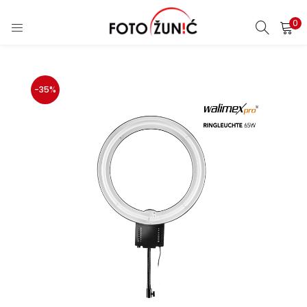
0
-35%