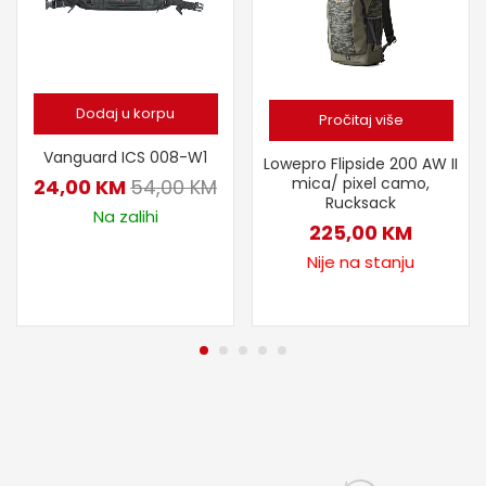
Dodaj u korpu
Pročitaj više
Vanguard ICS 008-W1
Lowepro Flipside 200 AW II
mica/ pixel camo,
24,00
KM
54,00
KM
Rucksack
Na zalihi
225,00
KM
Nije na stanju