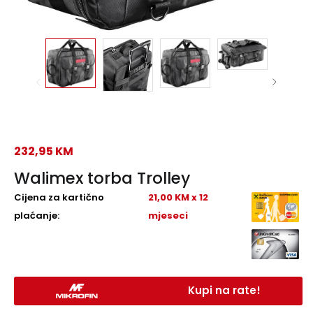
232,95
KM
Walimex torba Trolley
Cijena za kartično
21,00 KM x 12
plaćanje:
mjeseci
Kupi na rate!