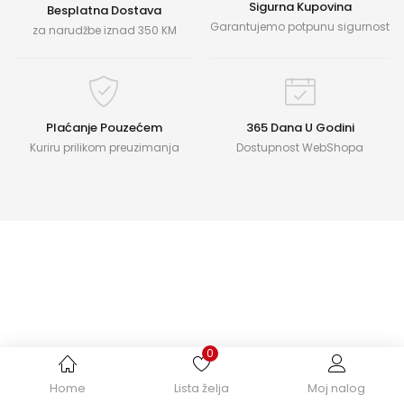
Sigurna Kupovina
Besplatna Dostava
Garantujemo potpunu sigurnost
za narudžbe iznad 350 KM
Plaćanje Pouzećem
365 Dana U Godini
Kuriru prilikom preuzimanja
Dostupnost WebShopa
0
Home
Lista želja
Moj nalog