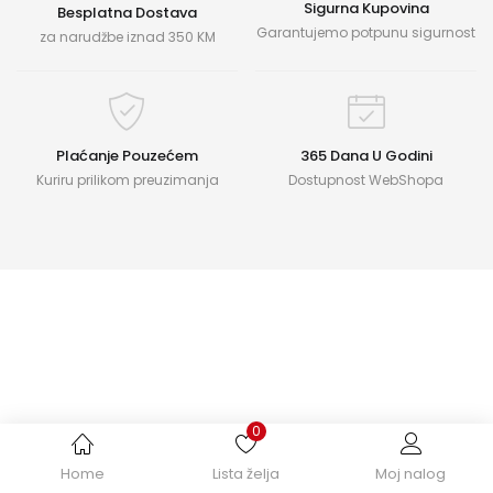
Sigurna Kupovina
Besplatna Dostava
Garantujemo potpunu sigurnost
za narudžbe iznad 350 KM
Plaćanje Pouzećem
365 Dana U Godini
Kuriru prilikom preuzimanja
Dostupnost WebShopa
0
Home
Lista želja
Moj nalog