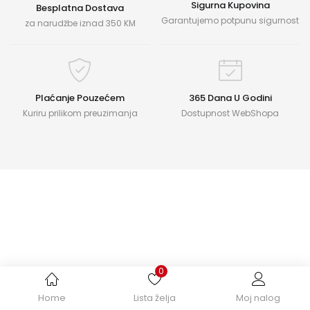
Sigurna Kupovina
Besplatna Dostava
Garantujemo potpunu sigurnost
za narudžbe iznad 350 KM
Plaćanje Pouzećem
365 Dana U Godini
Kuriru prilikom preuzimanja
Dostupnost WebShopa
0
Home
Lista želja
Moj nalog