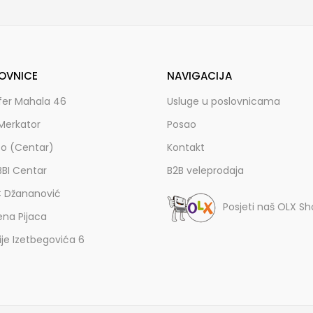
OVNICE
NAVIGACIJA
fer Mahala 46
Usluge u poslovnicama
Merkator
Posao
zo (Centar)
Kontakt
BBI Centar
B2B veleprodaja
C Džananović
Posjeti naš OLX S
ena Pijaca
lije Izetbegovića 6