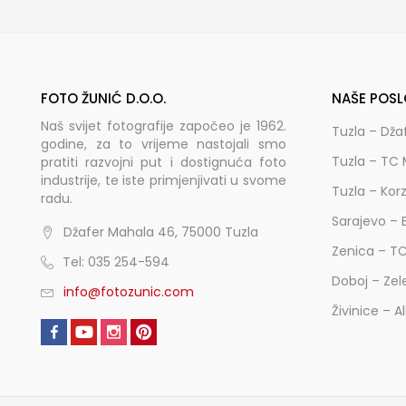
FOTO ŽUNIĆ D.O.O.
NAŠE POSL
Naš svijet fotografije započeo je 1962.
Tuzla – Dža
godine, za to vrijeme nastojali smo
Tuzla – TC 
pratiti razvojni put i dostignuća foto
industrije, te iste primjenjivati u svome
Tuzla – Kor
radu.
Sarajevo – 
Džafer Mahala 46, 75000 Tuzla
Zenica – T
Tel: 035 254-594
Doboj – Zel
info@fotozunic.com
Živinice – A