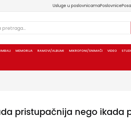
Usluge u poslovnicama
Poslovnice
Pos
IMBALI
MEMORIJA
RAMOVI/ALBUMI
MIKROFONI/SNIMAČI
VIDEO
STUD
da pristupačnija nego ikada pr