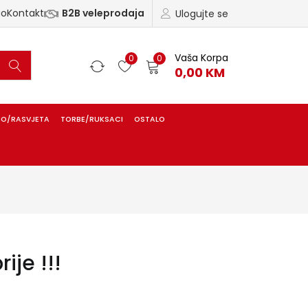
ao
Kontakt
B2B veleprodaja
Ulogujte se
Vaša Korpa
0
0
0,00
KM
IO/RASVJETA
TORBE/RUKSACI
OSTALO
ije !!!