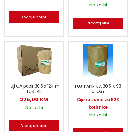
Na zalihi
Dodaj u korpu
Pročitaj više
Fuji CA papir 30,5 x 124 m
FUJI PAPIR CA 30,5 X 93
LUSTRE
GLOSY
225,00
KM
Cijena samo za B2B
Na zalihi
korisnike
Na zalihi
Dodaj u korpu