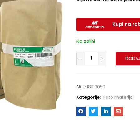
Kupi na rat
Na zalihi
DODAJ
SKU:
181113050
Kategorije:
Foto materijal