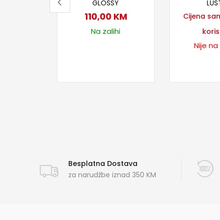
GLOSSY
LUS
110,00
KM
Cijena sa
Na zalihi
koris
Nije na
Besplatna Dostava
za narudžbe iznad 350 KM