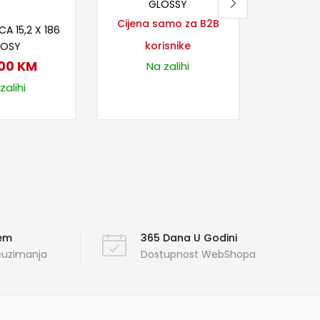
GLOSSY
j u korpu
Cijena samo za B2B
CA 15,2 X 186
korisnike
LOSY
,00
KM
Na zalihi
zalihi
ćem
365 Dana U Godini
reuzimanja
Dostupnost WebShopa