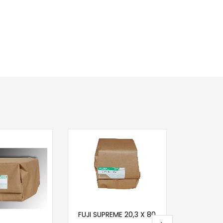
Pr
FUJI SILK 
Cijena
ko
Na
Pročitaj više
FUJI SUPREME 20,3 X 80