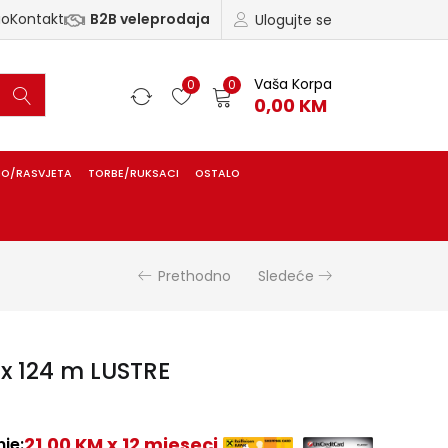
ao
Kontakt
B2B veleprodaja
Ulogujte se
Vaša Korpa
0
0
0,00
KM
IO/RASVJETA
TORBE/RUKSACI
OSTALO
Prethodno
Sledeće
 x 124 m LUSTRE
21,00 KM x 12 mjeseci
je: