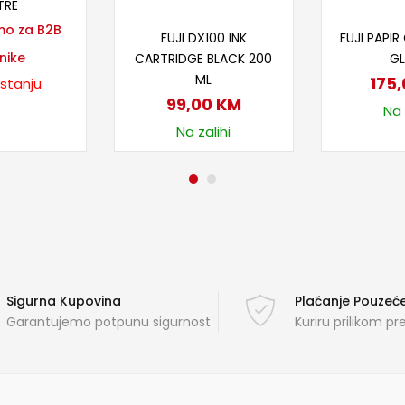
TRE
Dodaj u korpu
Doda
mo za B2B
FUJI DX100 INK
FUJI PAPIR 
nike
CARTRIDGE BLACK 200
G
ML
175
 stanju
99,00
KM
Na 
Na zalihi
Sigurna Kupovina
Plaćanje Pouze
Garantujemo potpunu sigurnost
Kuriru prilikom p