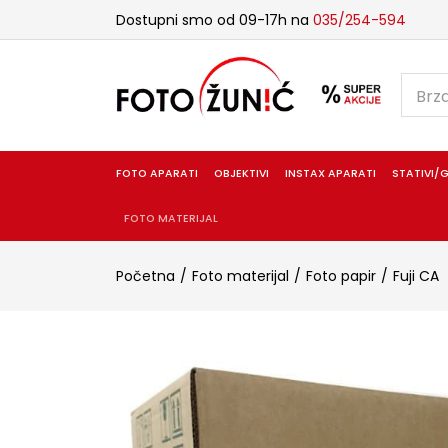
Dostupni smo od 09-17h na
035/254-594
FOTO APARATI
OBJEKTIVI
INSTAX APARATI
STATIVI/G
FOTO MATERIJAL
Početna
Foto materijal
Foto papir
Fuji CA