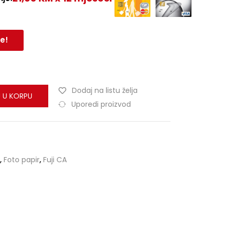
e!
Dodaj na listu želja
 U KORPU
Uporedi proizvod
,
Foto papir
,
Fuji CA