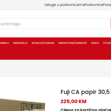
Usluge u poslovnicama
Poslovnice
Pos
IMBALI
MEMORIJA
RAMOVI/ALBUMI
MIKROFONI/SNIMAČI
VIDEO
STUD
Fuji CA papir 30,5
225,00
KM
Cijena za kartično plaćan