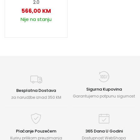
2.0
566,00
KM
Nije na stanju
Sigurna Kupovina
Besplatna Dostava
Garantujemo potpunu sigurnost
za narudžbe iznad 350 KM
Plaćanje Pouzećem
365 Dana U Godini
Kuriru prilikom preuzimanja
Dostupnost WebShopa