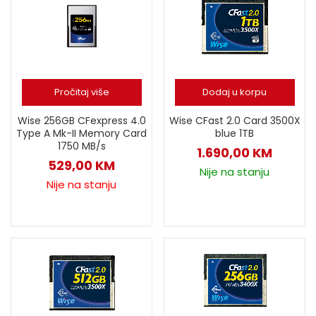
Pročitaj više
Dodaj u korpu
Wise 256GB CFexpress 4.0
Wise CFast 2.0 Card 3500X
Type A Mk-II Memory Card
blue 1TB
1750 MB/s
1.690,00
KM
529,00
KM
Nije na stanju
Nije na stanju