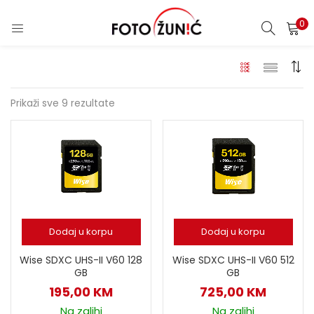
0
Prikaži sve 9 rezultate
Dodaj u korpu
Dodaj u korpu
Wise SDXC UHS-II V60 128
Wise SDXC UHS-II V60 512
GB
GB
195,00
KM
725,00
KM
Na zalihi
Na zalihi