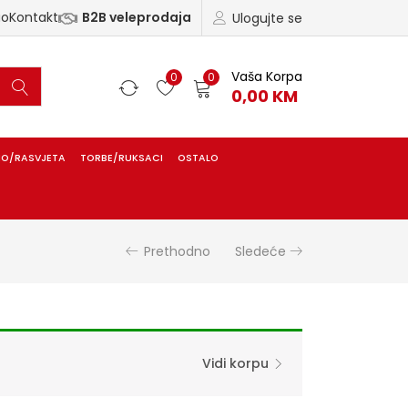
ao
Kontakt
B2B veleprodaja
Ulogujte se
Vaša Korpa
0
0
0,00
KM
IO/RASVJETA
TORBE/RUKSACI
OSTALO
Prethodno
Sledeće
Vidi korpu