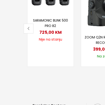
Pročitaj više
SARAMONIC BLINK 500
PRO B2
725,00
KM
Dodaj
ZOOM Q2N R
Nije na stanju
RECO
399,
Na za