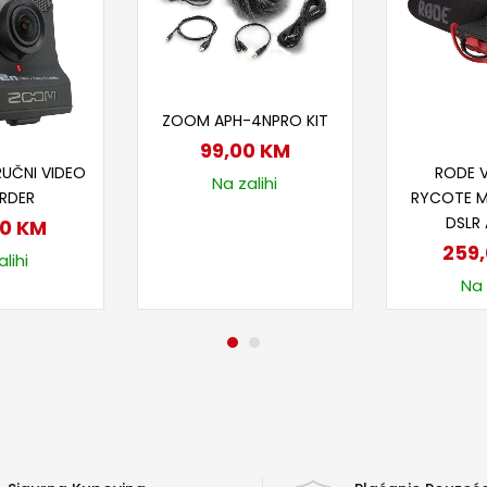
Dodaj u korpu
ZOOM APH-4NPRO KIT
99,00
KM
 u korpu
Doda
UČNI VIDEO
RODE 
Na zalihi
RDER
RYCOTE M
DSLR
00
KM
259
lihi
Na 