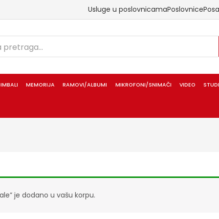
Usluge u poslovnicama
Poslovnice
Pos
IMBALI
MEMORIJA
RAMOVI/ALBUMI
MIKROFONI/SNIMAČI
VIDEO
STUD
ale” je dodano u vašu korpu.