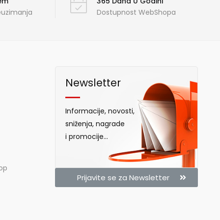
ćem
365 Dana U Godini
reuzimanja
Dostupnost WebShopa
Newsletter
Informacije, novosti,
sniženja, nagrade
i promocije...
hop
Prijavite se za Newsletter