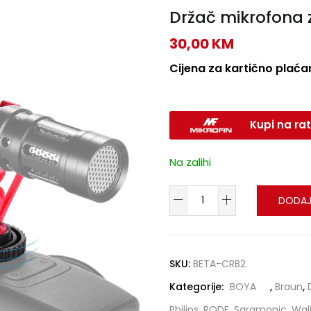
Držač mikrofona 
30,00
KM
Cijena za kartično plaćan
Kupi na rat
Na zalihi
DODAJ
SKU:
BETA-CRB2
Kategorije:
BOYA
,
Braun
,
Philips
,
RODE
,
Saramonic
,
Wal