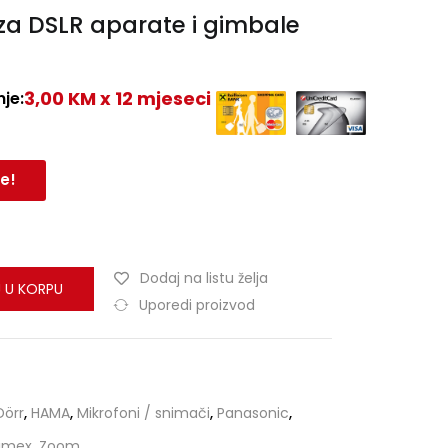
za DSLR aparate i gimbale
3,00 KM x 12 mjeseci
je:
e!
Dodaj na listu želja
 U KORPU
Uporedi proizvod
Dörr
,
HAMA
,
Mikrofoni / snimači
,
Panasonic
,
imex
,
Zoom