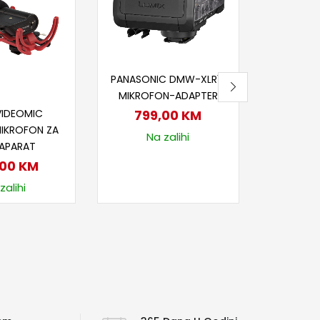
RECORDE
ZVUČ
1.5
Nije
Dodaj u korpu
PANASONIC DMW-XLR1E
MIKROFON-ADAPTER
j u korpu
VIDEOMIC
799,00
KM
IKROFON ZA
Na zalihi
 APARAT
,00
KM
zalihi