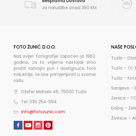
Besplatna Dostava
za narudžbe iznad 350 KM
FOTO ŽUNIĆ D.O.O.
NAŠE POSL
Naš svijet fotografije započeo je 1962.
Tuzla – Dža
godine, za to vrijeme nastojali smo
Tuzla – TC 
pratiti razvojni put i dostignuća foto
industrije, te iste primjenjivati u svome
Tuzla – Kor
radu.
Sarajevo – 
Džafer Mahala 46, 75000 Tuzla
Zenica – T
Tel: 035 254-594
Doboj – Zel
info@fotozunic.com
Živinice – A