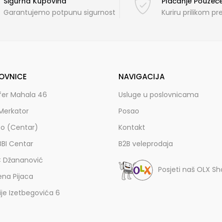
Sigurna Kupovina
Plaćanje Pouze
Garantujemo potpunu sigurnost
Kuriru prilikom p
OVNICE
NAVIGACIJA
fer Mahala 46
Usluge u poslovnicama
Merkator
Posao
zo (Centar)
Kontakt
BBI Centar
B2B veleprodaja
C Džananović
Posjeti naš OLX S
ena Pijaca
lije Izetbegovića 6