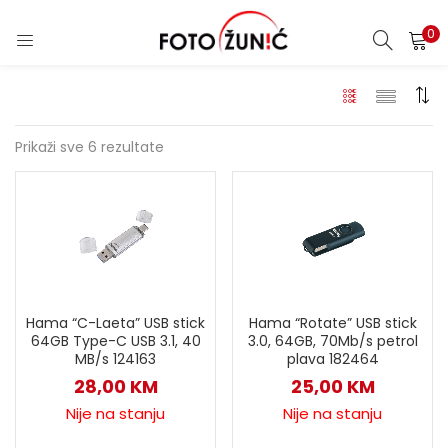
0
Prikaži sve 6 rezultate
Hama “C-Laeta” USB stick
Hama “Rotate” USB stick
64GB Type-C USB 3.1, 40
3.0, 64GB, 70Mb/s petrol
MB/s 124163
plava 182464
28,00
KM
25,00
KM
Nije na stanju
Nije na stanju