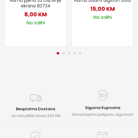
Hama pjena za čišćenje
Hama solarni digitron 51513
ekrana 83734
15,00
KM
8,00
KM
Na zalihi
Na zalihi
Sigurna Kupovina
Besplatna Dostava
Garantujemo potpunu sigurnost
za narudžbe iznad 350 KM