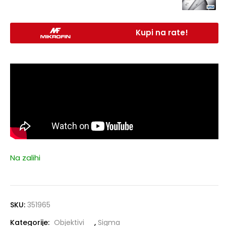
Kupi na rate!
Na zalihi
SKU:
351965
Kategorije:
Objektivi
,
Sigma