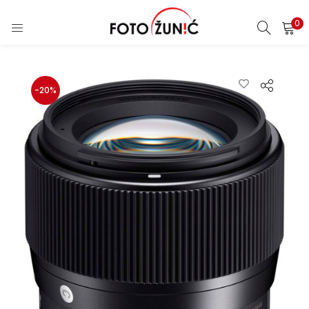
0
-20%