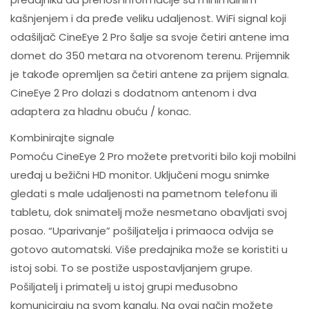
kašnjenjem i da pređe veliku udaljenost. WiFi signal koji
odašiljač CineEye 2 Pro šalje sa svoje četiri antene ima
domet do 350 metara na otvorenom terenu. Prijemnik
je takođe opremljen sa četiri antene za prijem signala.
CineEye 2 Pro dolazi s dodatnom antenom i dva
adaptera za hladnu obuću / konac.
Kombinirajte signale
Pomoću CineEye 2 Pro možete pretvoriti bilo koji mobilni
uređaj u bežični HD monitor. Uključeni mogu snimke
gledati s male udaljenosti na pametnom telefonu ili
tabletu, dok snimatelj može nesmetano obavljati svoj
posao. “Uparivanje” pošiljatelja i primaoca odvija se
gotovo automatski. Više predajnika može se koristiti u
istoj sobi. To se postiže uspostavljanjem grupe.
Pošiljatelj i primatelj u istoj grupi međusobno
komuniciraju na svom kanalu. Na ovaj način možete