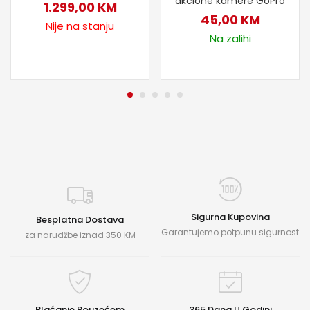
akcione kamere GoPro
1.299,00
KM
45,00
KM
Nije na stanju
Na zalihi
Sigurna Kupovina
Besplatna Dostava
Garantujemo potpunu sigurnost
za narudžbe iznad 350 KM
Plaćanje Pouzećem
365 Dana U Godini