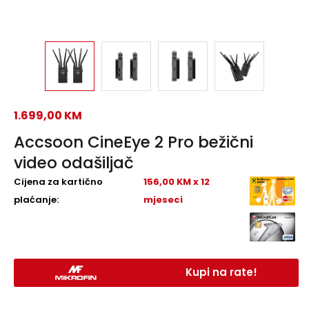
1.699,00
KM
Accsoon CineEye 2 Pro bežični
video odašiljač
Cijena za kartično
156,00 KM x 12
plaćanje:
mjeseci
Kupi na rate!