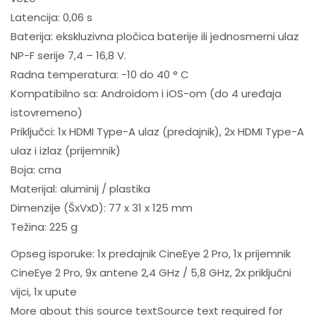
Latencija: 0,06 s
Baterija: ekskluzivna pločica baterije ili jednosmerni ulaz
NP-F serije 7,4 – 16,8 V.
Radna temperatura: -10 do 40 ° C
Kompatibilno sa: Androidom i iOS-om (do 4 uređaja
istovremeno)
Priključci: 1x HDMI Type-A ulaz (predajnik), 2x HDMI Type-A
ulaz i izlaz (prijemnik)
Boja: crna
Materijal: aluminij / plastika
Dimenzije (ŠxVxD): 77 x 31 x 125 mm
Težina: 225 g
Opseg isporuke: 1x predajnik CineEye 2 Pro, 1x prijemnik
CineEye 2 Pro, 9x antene 2,4 GHz / 5,8 GHz, 2x priključni
vijci, 1x upute
More about this source textSource text required for