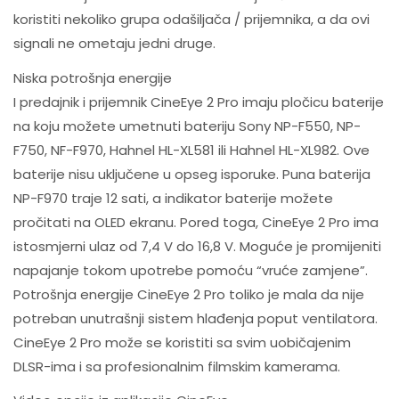
koristiti nekoliko grupa odašiljača / prijemnika, a da ovi
signali ne ometaju jedni druge.
Niska potrošnja energije
I predajnik i prijemnik CineEye 2 Pro imaju pločicu baterije
na koju možete umetnuti bateriju Sony NP-F550, NP-
F750, NF-F970, Hahnel HL-XL581 ili Hahnel HL-XL982. Ove
baterije nisu uključene u opseg isporuke. Puna baterija
NP-F970 traje 12 sati, a indikator baterije možete
pročitati na OLED ekranu. Pored toga, CineEye 2 Pro ima
istosmjerni ulaz od 7,4 V do 16,8 V. Moguće je promijeniti
napajanje tokom upotrebe pomoću “vruće zamjene”.
Potrošnja energije CineEye 2 Pro toliko je mala da nije
potreban unutrašnji sistem hlađenja poput ventilatora.
CineEye 2 Pro može se koristiti sa svim uobičajenim
DLSR-ima i sa profesionalnim filmskim kamerama.