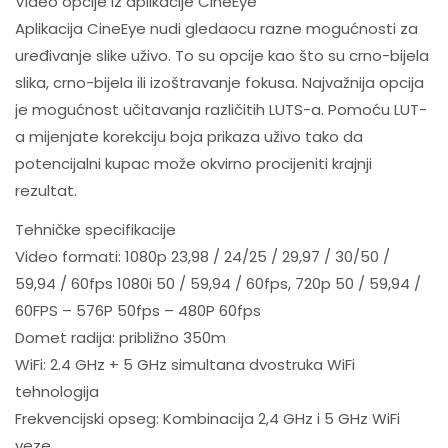
Video opcije iz aplikacije CineEye
Aplikacija CineEye nudi gledaocu razne mogućnosti za
uređivanje slike uživo. To su opcije kao što su crno-bijela
slika, crno-bijela ili izoštravanje fokusa. Najvažnija opcija
je mogućnost učitavanja različitih LUTS-a. Pomoću LUT-
a mijenjate korekciju boja prikaza uživo tako da
potencijalni kupac može okvirno procijeniti krajnji
rezultat.
Tehničke specifikacije
Video formati: 1080p 23,98 / 24/25 / 29,97 / 30/50 /
59,94 / 60fps 1080i 50 / 59,94 / 60fps, 720p 50 / 59,94 /
60FPS – 576P 50fps – 480P 60fps
Domet radija: približno 350m
WiFi: 2.4 GHz + 5 GHz simultana dvostruka WiFi
tehnologija
Frekvencijski opseg: Kombinacija 2,4 GHz i 5 GHz WiFi
veze