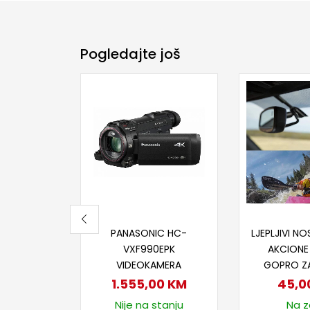
Pogledajte još
Dodaj u korpu
Dodaj
PANASONIC HC-
LJEPLJIVI 
VXF990EPK
AKCIONE
VIDEOKAMERA
GOPRO Z
1.555,00
KM
45,0
Nije na stanju
Na za