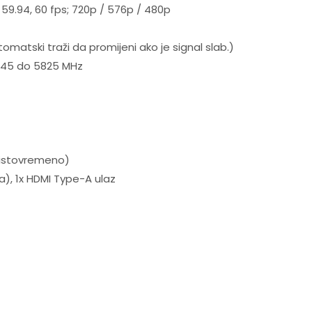
, 59.94, 60 fps; 720p / 576p / 480p
tomatski traži da promijeni ako je signal slab.)
5745 do 5825 MHz
a istovremeno)
ja), 1x HDMI Type-A ulaz