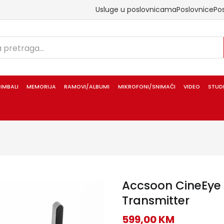
Usluge u poslovnicama
Poslovnice
Po
IMBALI
MEMORIJA
RAMOVI/ALBUMI
MIKROFONI/SNIMAČI
VIDEO
STUD
Accsoon CineEye W
Transmitter
599,00
KM