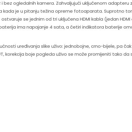
R i bez ogledalnih kamera. Zahvaljujući uključenom adapteru za
 kada je u pitanju težina opreme fotoaparata. Suprotno tome
ostvaruje se jednim od tri uključena HDMI kabla (jedan HDMI 
 baterija ima napajanje 4 sata, a četiri indikatora baterije 
nosti uređivanja slike uživo: jednobojne, crno-bijele, pa čak 
T, korekcija boje pogleda uživo se može promijeniti tako da s