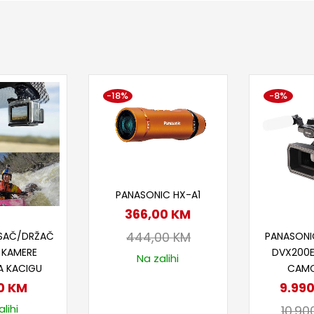
-18%
-8%
Dodaj u korpu
PANASONIC HX-A1
366,00
KM
 u korpu
Doda
444,00
KM
NOSAČ/DRŽAČ
PANASONI
 KAMERE
DVX200E
Na zalihi
A KACIGU
CAM
0
KM
9.99
lihi
10.90