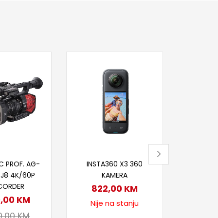
Dod
CAN
5.6
Nije
j u korpu
Pročitaj više
C PROF. AG-
INSTA360 X3 360
J8 4K/60P
KAMERA
CORDER
822,00
KM
0,00
KM
Nije na stanju
0,00
KM