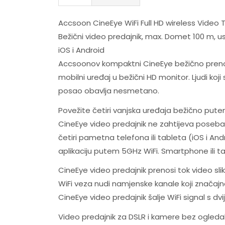
Accsoon CineEye WiFi Full HD wireless Video 
Bežični video predajnik, max. Domet 100 m, u
iOS i Android
Accsoonov kompaktni CineEye bežično prenosi
mobilni uređaj u bežični HD monitor. Ljudi ko
posao obavlja nesmetano.
Povežite četiri vanjska uređaja bežično put
CineEye video predajnik ne zahtijeva poseban
četiri pametna telefona ili tableta (iOS i And
aplikaciju putem 5GHz WiFi. Smartphone ili 
CineEye video predajnik prenosi tok video slik
WiFi veza nudi namjenske kanale koji značaj
CineEye video predajnik šalje WiFi signal s 
Video predajnik za DSLR i kamere bez ogleda