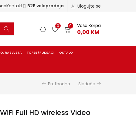
sao
Kontakt
B2B veleprodaja
Ulogujte se
Vaša Korpa
0
0
0,00
KM
IO/RASVJETA
TORBE/RUKSACI
OSTALO
Prethodno
Sledeće
iFi Full HD wireless Video