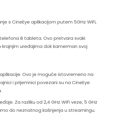
vanje s CineEye aplikacijom putem 5GHz WiFi,
efona ili tableta. Ovo pretvara svaki
jim krajnjim uređajima dok kamerman svoj
e aplikacije. Ovo je moguće istovremeno na
ajnici i prijemnici povezani su na CineEye
.
ređaje. Za razliku od 2,4 GHz WiFi veze, 5 GHz
 samo do neznatnog kašnjenja u streamingu.