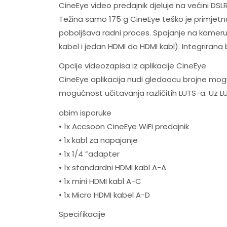
CineEye video predajnik djeluje na većini DSL
Težina samo 175 g CineEye teško je primjetna
poboljšava radni proces. Spajanje na kameru 
kabel i jedan HDMI do HDMI kabl). Integrirana
Opcije videozapisa iz aplikacije CineEye
CineEye aplikacija nudi gledaocu brojne moguć
mogućnost učitavanja različitih LUTS-a. Uz LU
obim isporuke
• 1x Accsoon CineEye WiFi predajnik
• 1x kabl za napajanje
• 1x 1/4 ”adapter
• 1x standardni HDMI kabl A-A
• 1x mini HDMI kabl A-C
• 1x Micro HDMI kabel A-D
Specifikacije