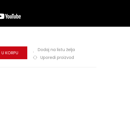
Dodaj na listu želja
 U KORPU
Uporedi proizvod