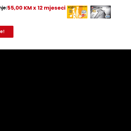
55,00 KM x 12 mjeseci
je:
e!