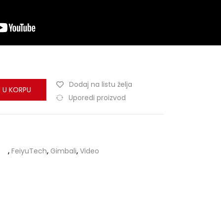
Dodaj na listu želja
 U KORPU
Uporedi proizvod
,
FeiyuTech
,
Gimbali
,
Video