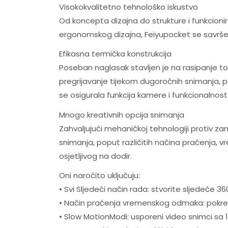
Visokokvalitetno tehnološko iskustvo
Od koncepta dizajna do strukture i funkcioni
ergonomskog dizajna, Feiyupocket se savršen
Efikasna termička konstrukcija
Poseban naglasak stavljen je na rasipanje topl
pregrijavanje tijekom dugoročnih snimanja,
se osigurala funkcija kamere i funkcionalno
Mnogo kreativnih opcija snimanja
Zahvaljujući mehaničkoj tehnologiji protiv 
snimanja, poput različitih načina praćenja,
osjetljivog na dodir.
Oni naročito uključuju:
• Svi Sljedeći način rada: stvorite sljedeće 360
• Način praćenja vremenskog odmaka: pokre
• Slow MotionModi: usporeni video snimci sa 1