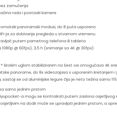
e bez zamućenja
 načina rada i postavki kamere
automatski panoramski modusi, do 8 puta usporeno
IFI-ja za dobivanje pregleda u stvarnom vremenu
 upravljač putem pametnog telefona ili tableta
sa 1080p @ 60fps), 3,5 h (snimanje sa 4K @ 30fps)
° širokim uglom stabiliziranim na šest osi omogućava 4K snimk
atske panorame, do 8x videozapisa s usporenim kretanjem i j
, sastoji se od aluminijske legure čija je neto težina samo 11
e sa samo jednim prstom
iyupocket-a mogu se kontrolirati putem zaslona osjetljivog n
jetljivim na dodir može se upravljati jednim prstom, a opr