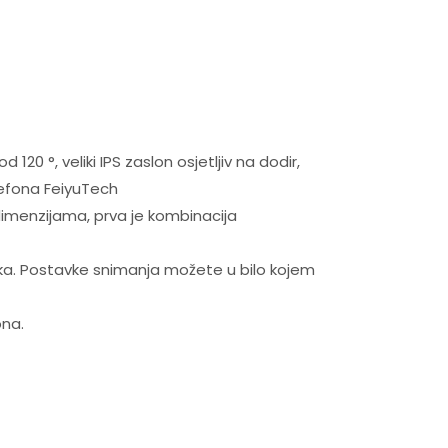
120 °, veliki IPS zaslon osjetljiv na dodir,
elefona FeiyuTech
dimenzijama, prva je kombinacija
aka. Postavke snimanja možete u bilo kojem
ona.