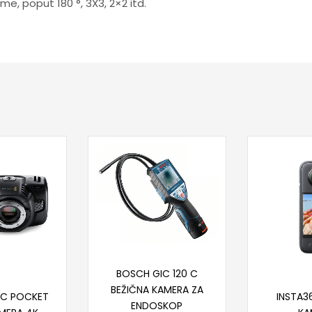
me, poput 180 °, 3X3, 2×2 itd.
Dodaj u korpu
BOSCH GIC 120 C
 u korpu
Proč
BEŽIČNA KAMERA ZA
IC POCKET
INSTA3
ENDOSKOP