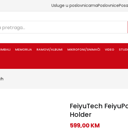
Usluge u poslovnicama
Poslovnice
Pos
IMBALI
MEMORIJA
RAMOVI/ALBUMI
MIKROFONI/SNIMAČI
VIDEO
STUD
ch
FeiyuTech FeiyuP
Holder
599,00
KM