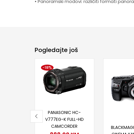
• Panoramski modovi: različiti formati panora
Pogledajte još
-18%
Dodaj u korpu
PANASONIC HC-
V777EG-K FULL-HD
Dodaj
CAMCORDER
BLACKMAG