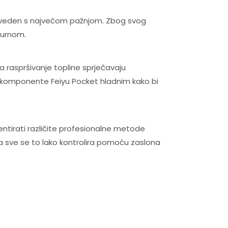
roizveden s najvećom pažnjom. Zbog svog
gurnom.
za raspršivanje topline sprječavaju
e komponente Feiyu Pocket hladnim kako bi
ntirati različite profesionalne metode
 sve se to lako kontrolira pomoću zaslona