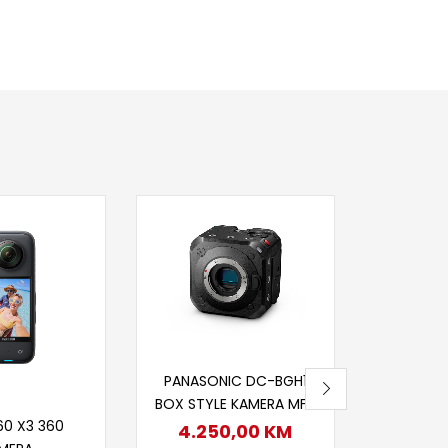
Dod
CANO
CA
4.0
Nije
Dodaj u korpu
PANASONIC DC-BGH1
BOX STYLE KAMERA MFT
itaj više
60 X3 360
4.250,00
KM