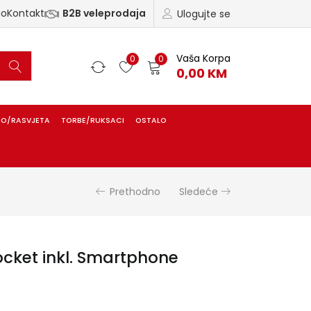
ao
Kontakt
B2B veleprodaja
Ulogujte se
Vaša Korpa
0
0
0,00
KM
IO/RASVJETA
TORBE/RUKSACI
OSTALO
Prethodno
Sledeće
ocket inkl. Smartphone