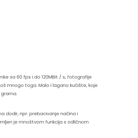
e sa 60 fps i do 120MBit / s, fotografije
oš mnogo toga. Malo i lagano kućište, koje
5 grama.
a dodir, npr. prebacivanje načina i
emljen je mnoštvom funkcija s odličnom