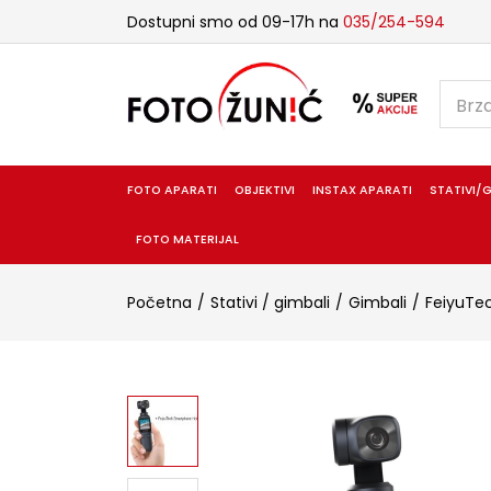
Dostupni smo od 09-17h na
035/254-594
FOTO APARATI
OBJEKTIVI
INSTAX APARATI
STATIVI/G
FOTO MATERIJAL
Početna
Stativi / gimbali
Gimbali
FeiyuTe