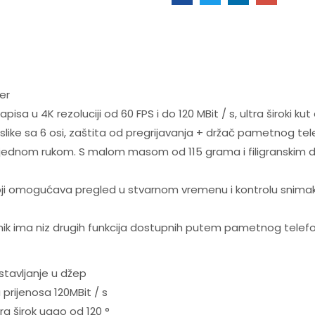
er
u 4K rezoluciji od 60 FPS i do 120 MBit / s, ultra široki kut od 
tor slike sa 6 osi, zaštita od pregrijavanja + držač pametnog t
ti jednom rukom. S malom masom od 115 grama i filigranskim 
ir koji omogućava pregled u stvarnom vremenu i kontrolu snim
snik ima niz drugih funkcija dostupnih putem pametnog telef
stavljanje u džep
 prijenosa 120MBit / s
ra širok ugao od 120 °