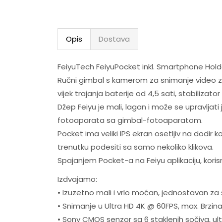
Opis
Dostava
FeiyuTech FeiyuPocket inkl. Smartphone Hold
Ručni gimbal s kamerom za snimanje video zapisa 
vijek trajanja baterije od 4,5 sati, stabiliza
Džep Feiyu je mali, lagan i može se upravlja
fotoaparata sa gimbal-fotoaparatom.
Pocket ima veliki IPS ekran osetljiv na dod
trenutku podesiti sa samo nekoliko klikova.
Spajanjem Pocket-a na Feiyu aplikaciju, kori
Izdvajamo:
• Izuzetno mali i vrlo moćan, jednostavan za 
• Snimanje u Ultra HD 4K @ 60FPS, max. Brzina
• Sony CMOS senzor sa 6 staklenih sočiva, ult