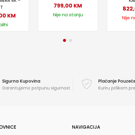
MERA 4K –
KA
799,00
KM
FT
822
Nije na stanju
,00
KM
Nije n
lihi
Sigurna Kupovina
Plaćanje Pouze
Garantujemo potpunu sigurnost
Kuriru prilikom p
OVNICE
NAVIGACIJA