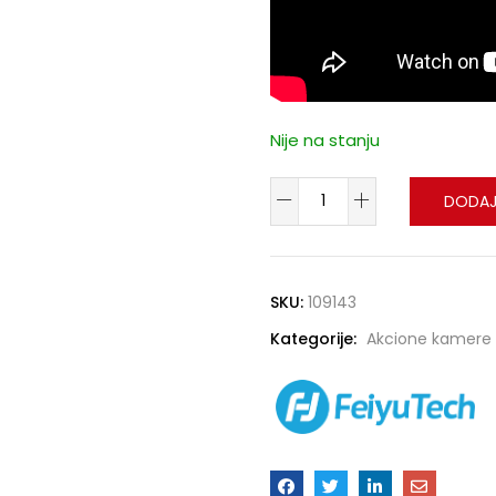
Nije na stanju
DODAJ
SKU:
109143
Kategorije:
Akcione kamere