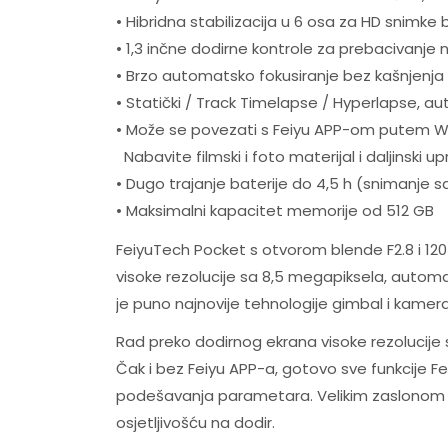
• Hibridna stabilizacija u 6 osa za HD snimk
• 1,3 inčne dodirne kontrole za prebacivanje
• Brzo automatsko fokusiranje bez kašnjenja
• Statički / Track Timelapse / Hyperlapse, 
• Može se povezati s Feiyu APP-om putem W
Nabavite filmski i foto materijal i daljinski
• Dugo trajanje baterije do 4,5 h (snimanje 
• Maksimalni kapacitet memorije od 512 GB
FeiyuTech Pocket s otvorom blende F2.8 i 120 
visoke rezolucije sa 8,5 megapiksela, autom
je puno najnovije tehnologije gimbal i kamera
Rad preko dodirnog ekrana visoke rezolucij
Čak i bez Feiyu APP-a, gotovo sve funkcije Fe
podešavanja parametara. Velikim zaslonom os
osjetljivošću na dodir.