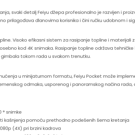
ranja, svaki detalj Feiyu džepa profesionalno je razvijen i p
o prilagođava dlanovima korisnika i čini ručku udobnom i si
ine. Visoko efikasni sistem za rasipanje topline i materijali 
 posebno kod 4K snimaka. Rasipanje topline održava tehničk
st gimbala tokom rada u svakom trenutku.
zamućenja u minijaturnom formatu, Feiyu Pocket može impleme
 vremenskog odmaka, usporenog i panoramskog načina rada, a
 ​​° snimke
ti kašnjenja pomoću prethodno podešenih šema kretanja
080p (4X) pri brzini kadrova