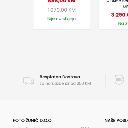
888,00
KM
CINEMA KA
M
1.079,00
KM
3.290
Nije na stanju
Na za
Besplatna Dostava
za narudžbe iznad 350 KM
FOTO ŽUNIĆ D.O.O.
NAŠE POSL