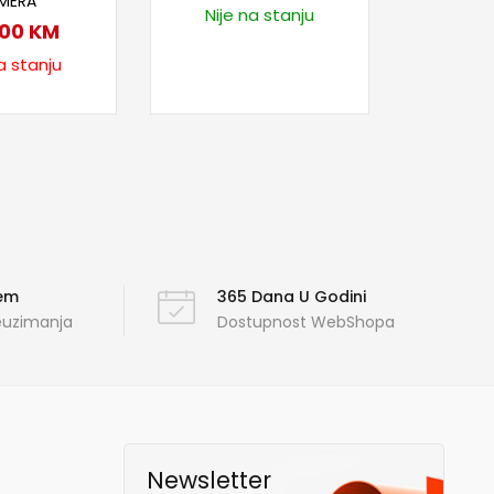
MERA
Nije na stanju
,00
KM
a stanju
ćem
365 Dana U Godini
reuzimanja
Dostupnost WebShopa
Newsletter