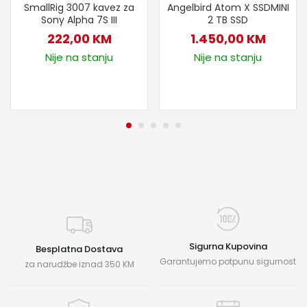
SmallRig 3007 kavez za
Angelbird Atom X SSDMINI
Sony Alpha 7S III
2 TB SSD
222,00
KM
1.450,00
KM
Nije na stanju
Nije na stanju
Sigurna Kupovina
Besplatna Dostava
Garantujemo potpunu sigurnost
za narudžbe iznad 350 KM