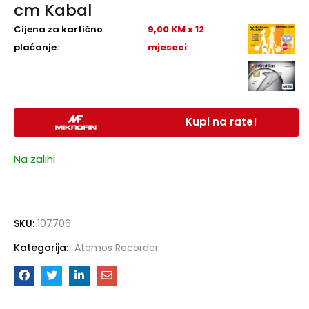
cm Kabal
Cijena za kartično
9,00 KM x 12
plaćanje:
mjeseci
Kupi na rate!
Na zalihi
SKU:
107706
Kategorija:
Atomos Recorder