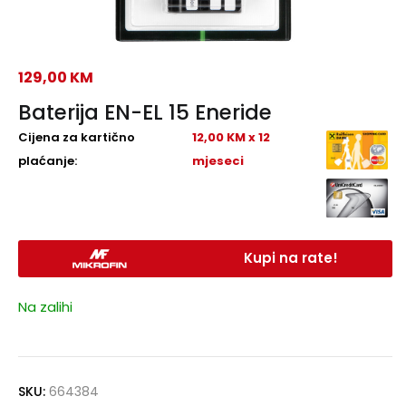
129,00
KM
Baterija EN-EL 15 Eneride
Cijena za kartično
12,00 KM x 12
plaćanje:
mjeseci
Kupi na rate!
Na zalihi
SKU:
664384