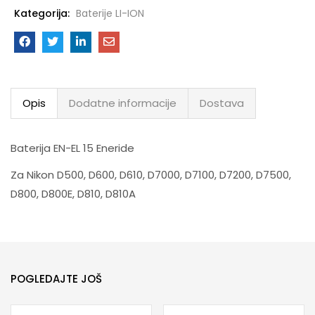
Kategorija:
Baterije LI-ION
Opis
Dodatne informacije
Dostava
Baterija EN-EL 15 Eneride
Za Nikon D500, D600, D610, D7000, D7100, D7200, D7500,
D800, D800E, D810, D810A
POGLEDAJTE JOŠ