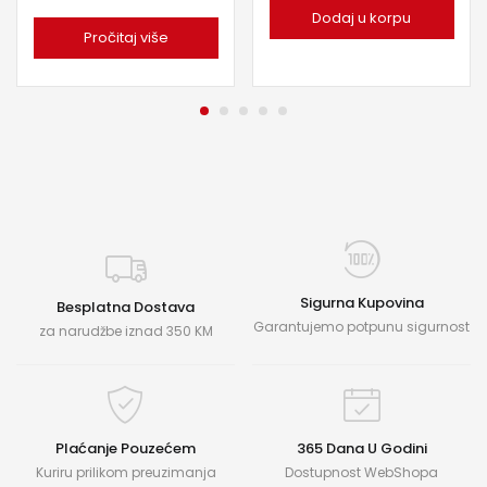
Dodaj u korpu
Pročitaj više
Sigurna Kupovina
Besplatna Dostava
Garantujemo potpunu sigurnost
za narudžbe iznad 350 KM
Plaćanje Pouzećem
365 Dana U Godini
Kuriru prilikom preuzimanja
Dostupnost WebShopa