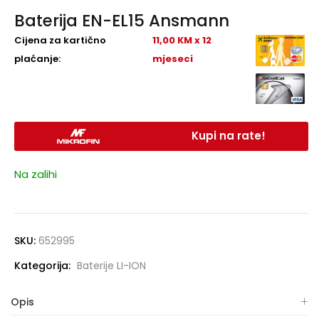
Baterija EN-EL15 Ansmann
Cijena za kartično
11,00 KM x 12
plaćanje:
mjeseci
Kupi na rate!
Na zalihi
SKU:
652995
Kategorija:
Baterije LI-ION
Opis