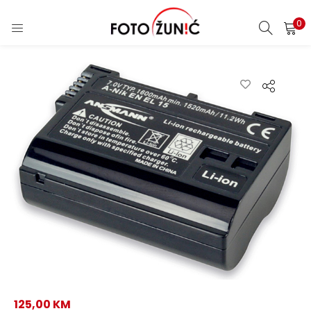
0
125,00
KM