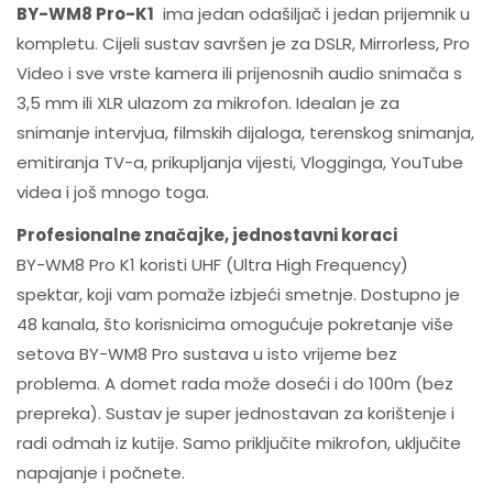
BY-WM8 Pro-K1
ima jedan odašiljač i jedan prijemnik u
kompletu. Cijeli sustav savršen je za DSLR, Mirrorless, Pro
Video i sve vrste kamera ili prijenosnih audio snimača s
3,5 mm ili XLR ulazom za mikrofon. Idealan je za
snimanje intervjua, filmskih dijaloga, terenskog snimanja,
emitiranja TV-a, prikupljanja vijesti, Vlogginga, YouTube
videa i još mnogo toga.
Profesionalne značajke, jednostavni koraci
BY-WM8 Pro K1 koristi UHF (Ultra High Frequency)
spektar, koji vam pomaže izbjeći smetnje. Dostupno je
48 kanala, što korisnicima omogućuje pokretanje više
setova BY-WM8 Pro sustava u isto vrijeme bez
problema. A domet rada može doseći i do 100m (bez
prepreka). Sustav je super jednostavan za korištenje i
radi odmah iz kutije. Samo priključite mikrofon, uključite
napajanje i počnete.