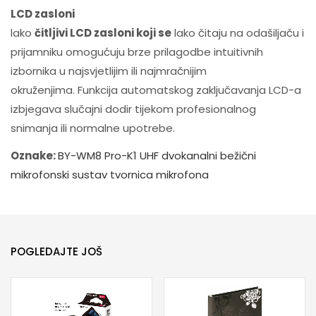
LCD zasloni
lako
čitljivi LCD zasloni koji se
lako čitaju na odašiljaču i
prijamniku omogućuju brze prilagodbe intuitivnih
izbornika u najsvjetlijim ili najmračnijim
okruženjima. Funkcija automatskog zaključavanja LCD-a
izbjegava slučajni dodir tijekom profesionalnog
snimanja ili normalne upotrebe.
Oznake:
BY-WM8 Pro-K1 UHF dvokanalni bežični
mikrofonski sustav
tvornica mikrofona
POGLEDAJTE JOŠ