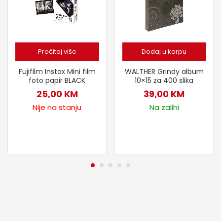
Pročitaj više
Dodaj u korpu
Fujifilm Instax Mini film
WALTHER Grindy album
foto papir BLACK
10×15 za 400 slika
25,00
KM
39,00
KM
Nije na stanju
Na zalihi