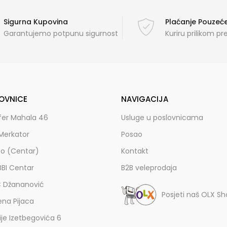
Sigurna Kupovina
Plaćanje Pouze
Garantujemo potpunu sigurnost
Kuriru prilikom p
OVNICE
NAVIGACIJA
fer Mahala 46
Usluge u poslovnicama
Merkator
Posao
zo (Centar)
Kontakt
BBI Centar
B2B veleprodaja
C Džananović
Posjeti naš OLX S
ena Pijaca
lije Izetbegovića 6