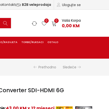
ao
Kontakt
B2B veleprodaja
Ulogujte se
Vaša Korpa
0
0
0,00
KM
IO/RASVJETA
TORBE/RUKSACI
OSTALO
Prethodno
Sledeće
Converter SDI-HDMI 6G
43,00 KM x 12 mjeseci
je: