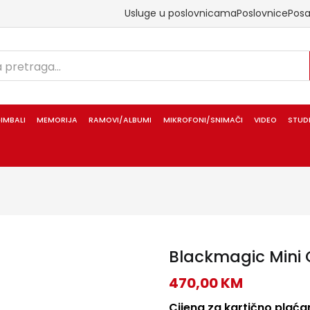
Usluge u poslovnicama
Poslovnice
Pos
IMBALI
MEMORIJA
RAMOVI/ALBUMI
MIKROFONI/SNIMAČI
VIDEO
STUD
Blackmagic Mini 
470,00
KM
Cijena za kartično plaćan