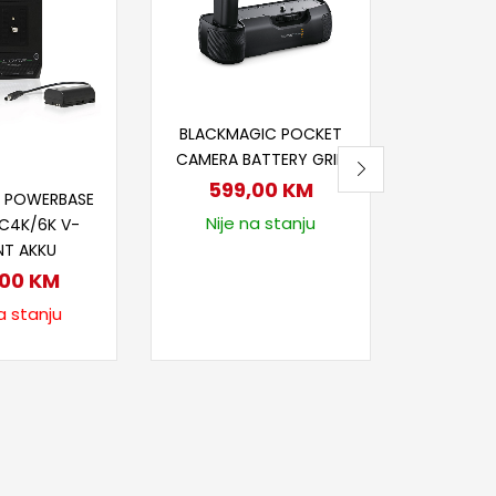
METABON
AN BMPC
BOOST
A
1.8
Dodaj u korpu
BLACKMAGIC POCKET
Nije
CAMERA BATTERY GRIP
itaj više
599,00
KM
 POWERBASE
Nije na stanju
C4K/6K V-
T AKKU
,00
KM
a stanju