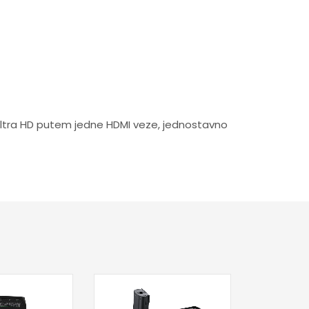
u Ultra HD putem jedne HDMI veze, jednostavno
Dod