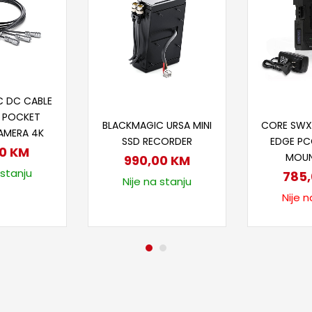
 u korpu
C DC CABLE
Dodaj u korpu
Proč
R POCKET
BLACKMAGIC URSA MINI
CORE SWX
AMERA 4K
SSD RECORDER
EDGE PC
00
KM
MOUN
990,00
KM
 stanju
785
Nije na stanju
Nije n