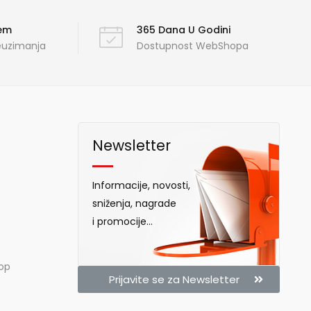
ćem
365 Dana U Godini
reuzimanja
Dostupnost WebShopa
Newsletter
Informacije, novosti,
sniženja, nagrade
i promocije...
hop
Prijavite se za Newsletter