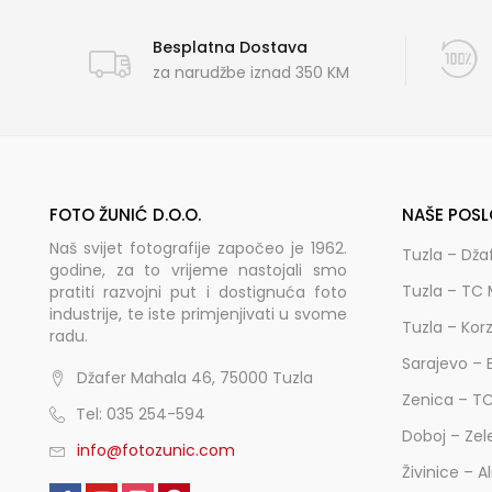
Besplatna Dostava
za narudžbe iznad 350 KM
FOTO ŽUNIĆ D.O.O.
NAŠE POSL
Naš svijet fotografije započeo je 1962.
Tuzla – Dža
godine, za to vrijeme nastojali smo
Tuzla – TC 
pratiti razvojni put i dostignuća foto
industrije, te iste primjenjivati u svome
Tuzla – Kor
radu.
Sarajevo – 
Džafer Mahala 46, 75000 Tuzla
Zenica – T
Tel: 035 254-594
Doboj – Zel
info@fotozunic.com
Živinice – A