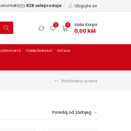
ao
Kontakt
B2B veleprodaja
Ulogujte se
Vaša Korpa
0
0
0,00
KM
IO/RASVJETA
TORBE/RUKSACI
OSTALO
Prethodna strana
Poredaj od zadnjeg