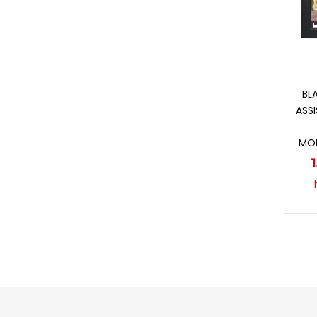
BL
ASSI
MO