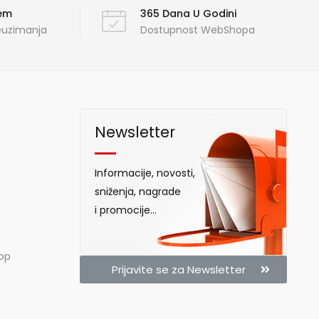
ćem
365 Dana U Godini
reuzimanja
Dostupnost WebShopa
Newsletter
Informacije, novosti,
sniženja, nagrade
i promocije...
hop
Prijavite se za Newsletter