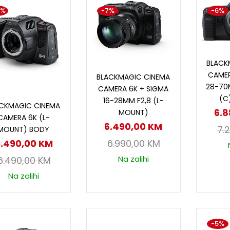
5%
-7%
-6%
D
BLACK
Dodaj u korpu
CAMER
BLACKMAGIC CINEMA
28-70
CAMERA 6K + SIGMA
Dodaj u korpu
(C
16-28MM F2,8 (L-
CKMAGIC CINEMA
6.
MOUNT)
CAMERA 6K (L-
6.490,00
KM
7.
MOUNT) BODY
.490,00
KM
6.990,00
KM
Na zalihi
6.490,00
KM
Na zalihi
-5%