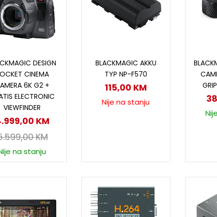
Dodaj u korpu
Pročitaj više
D
ACKMAGIC DESIGN
BLACKMAGIC AKKU
BLACK
OCKET CINEMA
TYP NP-F570
CAM
AMERA 6K G2 +
GRIP
115,00
KM
ATIS ELECTRONIC
3
Nije na stanju
VIEWFINDER
Nij
.999,00
KM
5.599,00
KM
Nije na stanju