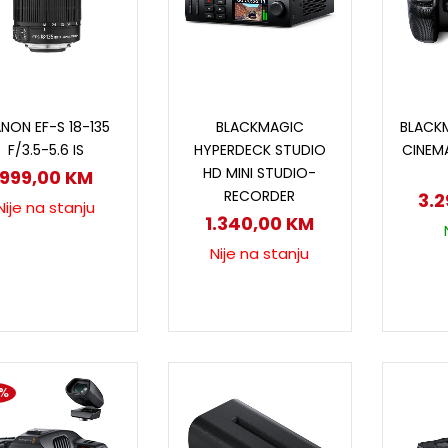
Pročitaj više
Pročitaj više
D
NON EF-S 18-135
BLACKMAGIC
BLACK
F/3.5-5.6 IS
HYPERDECK STUDIO
CINEM
HD MINI STUDIO-
999,00
KM
RECORDER
3.
Nije na stanju
1.340,00
KM
Nije na stanju
1%