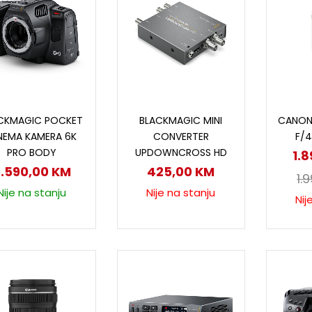
Dodaj u korpu
Pročitaj više
P
CKMAGIC POCKET
BLACKMAGIC MINI
CANON
NEMA KAMERA 6K
CONVERTER
F/4
PRO BODY
UPDOWNCROSS HD
1.
.590,00
KM
425,00
KM
1.
Nije na stanju
Nije na stanju
Nij