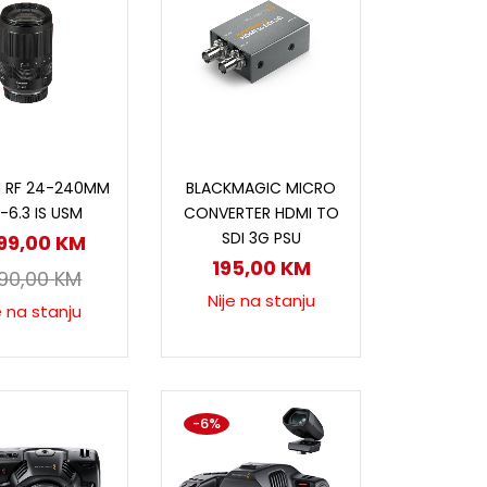
ročitaj više
Pročitaj više
 RF 24-240MM
BLACKMAGIC MICRO
-6.3 IS USM
CONVERTER HDMI TO
SDI 3G PSU
899,00
KM
195,00
KM
990,00
KM
Nije na stanju
e na stanju
-6%