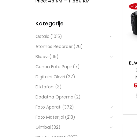
49 KM
11.950 KM
Price:
—
-1
Kategorije
Ostalo
(1015)
Atomos Recorder
(26)
Blicevi
(116)
BLA
Canon Foto Papir
(7)
Digitalni Okviri
(27)
5
Diktafoni
(3)
Dodatna Oprema
(2)
Foto Aparati
(372)
Foto Materijal
(213)
Gimbal
(32)