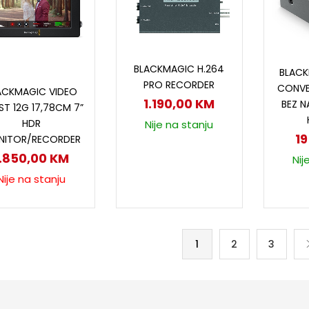
Dodaj u korpu
D
BLACKMAGIC H.264
BLACK
Pročitaj više
PRO RECORDER
CONVE
ACKMAGIC VIDEO
1.190,00
KM
BEZ N
ST 12G 17,78CM 7”
HDR
Nije na stanju
1
NITOR/RECORDER
1.850,00
KM
Nij
Nije na stanju
1
2
3