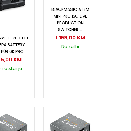
Dodaj u korpu
BLACKMAGIC ATEM
MINI PRO ISO LIVE
PRODUCTION
SWITCHER …
odaj u korpu
1.199,00
KM
MAGIC POCKET
ERA BATTERY
Na zalihi
 FÜR 6K PRO
85,00
KM
e na stanju