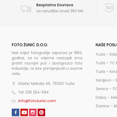
Besplatna Dostava
za narudžbe iznad 350 KM
FOTO ŽUNIĆ D.O.O.
NAŠE POSL
Naš svijet fotografije započeo je 1962.
Tuzla – Dža
godine, za to vrijeme nastojali smo
Tuzla – TC 
pratiti razvojni put i dostignuća foto
industrije, te iste primjenjivati u svome
Tuzla – Kor
radu.
Sarajevo – 
Džafer Mahala 46, 75000 Tuzla
Zenica – T
Tel: 035 254-594
Doboj – Zel
info@fotozunic.com
Živinice – A