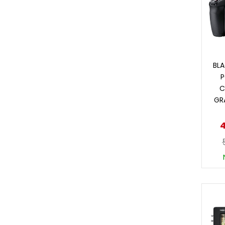
BL
P
C
GR
4