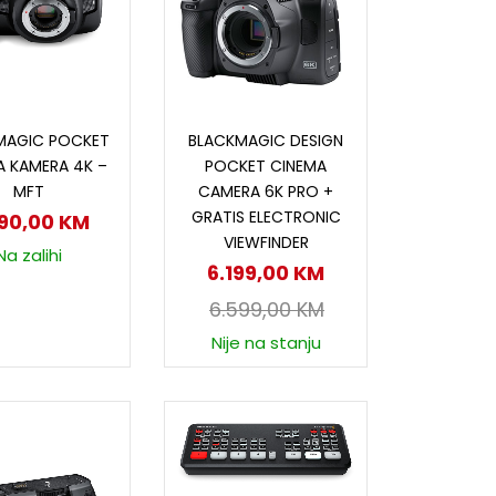
odaj u korpu
Dodaj u korpu
MAGIC POCKET
BLACKMAGIC DESIGN
A KAMERA 4K –
POCKET CINEMA
MFT
CAMERA 6K PRO +
GRATIS ELECTRONIC
290,00
KM
VIEWFINDER
Na zalihi
6.199,00
KM
6.599,00
KM
Nije na stanju