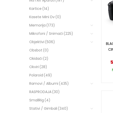
INSTAX Aparati
(197)
Kartice
(14)
Kasete Mini Dv
(0)
Memorija
(173)
Mikrofoni / Snimači
(225)
Objektivi
(506)
BLA
CI
Obsbot
(0)
Okidači
(2)
5
Okviri
(28)
Polaroid
(49)
Ramovi / Albumi
(435)
RASPRODAJA
(30)
SmallRig
(4)
Stativi / Gimbali
(340)