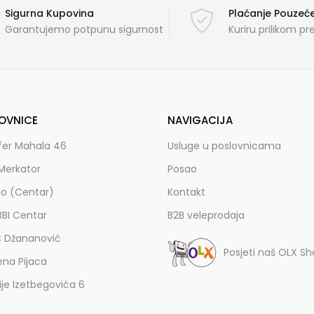
Sigurna Kupovina
Plaćanje Pouze
Garantujemo potpunu sigurnost
Kuriru prilikom p
OVNICE
NAVIGACIJA
fer Mahala 46
Usluge u poslovnicama
Merkator
Posao
zo (Centar)
Kontakt
BBI Centar
B2B veleprodaja
C Džananović
Posjeti naš OLX S
ena Pijaca
lije Izetbegovića 6