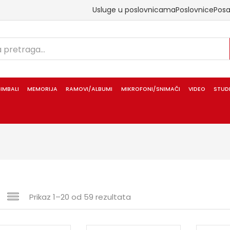
Usluge u poslovnicama
Poslovnice
Pos
IMBALI
MEMORIJA
RAMOVI/ALBUMI
MIKROFONI/SNIMAČI
VIDEO
STUD
Prikaz 1–20 od 59 rezultata