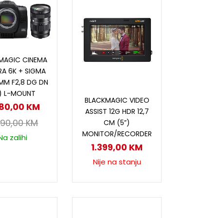
odaj u korpu
MAGIC CINEMA
A 6K + SIGMA
MM F2,8 DG DN
Pročitaj više
) L-MOUNT
BLACKMAGIC VIDEO
880,00
KM
ASSIST 12G HDR 12,7
290,00
KM
CM (5”)
MONITOR/RECORDER
Na zalihi
1.399,00
KM
Nije na stanju