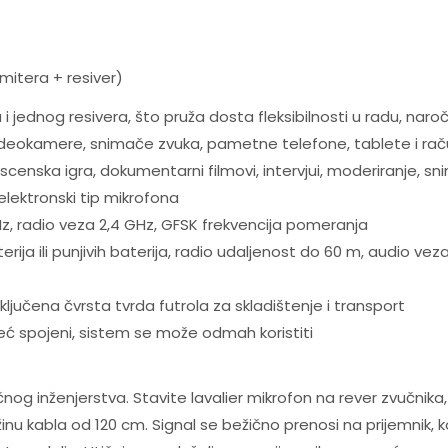
mitera + resiver)
jednog resivera, što pruža dosta fleksibilnosti u radu, naroč
videokamere, snimače zvuka, pametne telefone, tablete i ra
u scenska igra, dokumentarni filmovi, intervjui, moderiranje, 
elektronski tip mikrofona
kHz, radio veza 2,4 GHz, GFSK frekvencija pomeranja
rija ili punjivih baterija, radio udaljenost do 60 m, audio v
ljučena čvrsta tvrda futrola za skladištenje i transport
već spojeni, sistem se može odmah koristiti
og inženjerstva. Stavite lavalier mikrofon na rever zvučnika, p
inu kabla od 120 cm. Signal se bežično prenosi na prijemnik, k