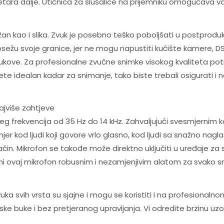
etara dalje. Utičnica za slušalice na prijemniku omogućava v
an kao i slika. Zvuk je posebno teško poboljšati u postprodukci
sežu svoje granice, jer ne mogu napustiti kućište kamere, D
kove. Za profesionalne zvučne snimke visokog kvaliteta potr
e idealan kadar za snimanje, tako biste trebali osigurati i n
ajviše zahtjeve
eg frekvencija od 35 Hz do 14 kHz. Zahvaljujući svesmjernim k
r kod ljudi koji govore vrlo glasno, kod ljudi sa snažno nagla
ačin. Mikrofon se takođe može direktno uključiti u uređaje 
ni ovaj mikrofon robusnim i nezamjenjivim alatom za svako s
vuka svih vrsta su sjajne i mogu se koristiti i na profesional
 buke i bez pretjeranog upravljanja. Vi odredite brzinu uzor