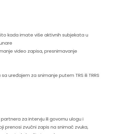
ito kada imate više aktivnih subjekata u
čunare
snimanje video zapisa, presnimavanje
eza sa uređajem za snimanje putem TRS ili TRRS
artnera za intervju ili govornu ulogu i
oji prenosi zvučni zapis na snimač zvuka,