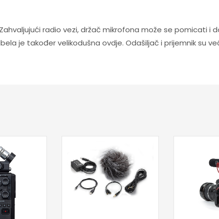
 Zahvaljujući radio vezi, držač mikrofona može se pomicati i 
ela je također velikodušna ovdje. Odašiljač i prijemnik su već
Dodaj u korpu