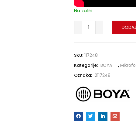
Na zalihi
DODAJ
SKU:
117248
Kategorije:
BOYA
,
Mikrofo
Oznaka:
2117248