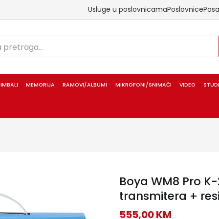
Usluge u poslovnicama
Poslovnice
Pos
IMBALI
MEMORIJA
RAMOVI/ALBUMI
MIKROFONI/SNIMAČI
VIDEO
STUD
Boya WM8 Pro K-2
transmitera + res
555,00
KM