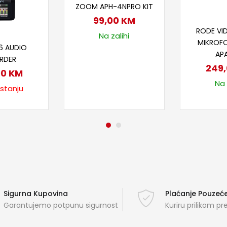
ZOOM APH-4NPRO KIT
99,00
KM
Doda
RODE VI
Na zalihi
taj više
MIKROFO
6 AUDIO
AP
RDER
249
00
KM
Na 
 stanju
Sigurna Kupovina
Plaćanje Pouze
Garantujemo potpunu sigurnost
Kuriru prilikom p