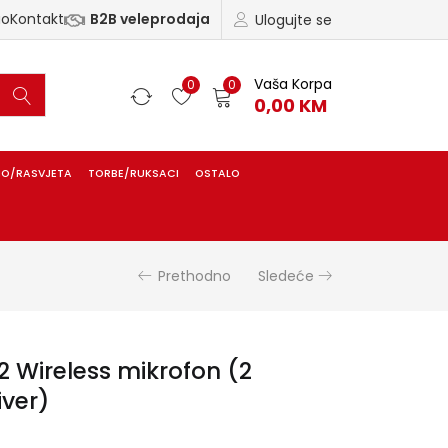
ao
Kontakt
B2B veleprodaja
Ulogujte se
Vaša Korpa
0
0
0,00
KM
IO/RASVJETA
TORBE/RUKSACI
OSTALO
Prethodno
Sledeće
 Wireless mikrofon (2
iver)