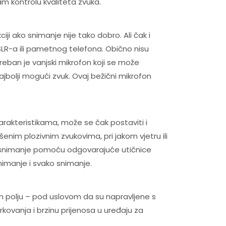
am kontrolu kvaliteta zvuka.
ji ako snimanje nije tako dobro. Ali čak i
SLR-a ili pametnog telefona. Obično nisu
eban je vanjski mikrofon koji se može
ajbolji mogući zvuk. Ovaj bežični mikrofon
arakteristikama, može se čak postaviti i
šenim plozivnim zvukovima, pri jakom vjetru ili
za snimanje pomoću odgovarajuće utičnice
nimanje i svako snimanje.
nom polju – pod uslovom da su napravljene s
kovanja i brzinu prijenosa u uređaju za