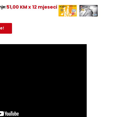
51,00 KM x 12 mjeseci
je:
e!