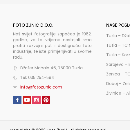
FOTO ŽUNIĆ D.O.O.
NAŠE POSL
Naš svijet fotografije započeo je 1962.
Tuzla – Dža
godine, za to vrijeme nastojali smo
Tuzla – TC 
pratiti razvojni put i dostignuća foto
industrije, te iste primjenjivati u svome
Tuzla – Kor
radu.
Sarajevo – 
Džafer Mahala 46, 75000 Tuzla
Zenica – T
Tel: 035 254-594
Doboj – Zel
info@fotozunic.com
Živinice – A