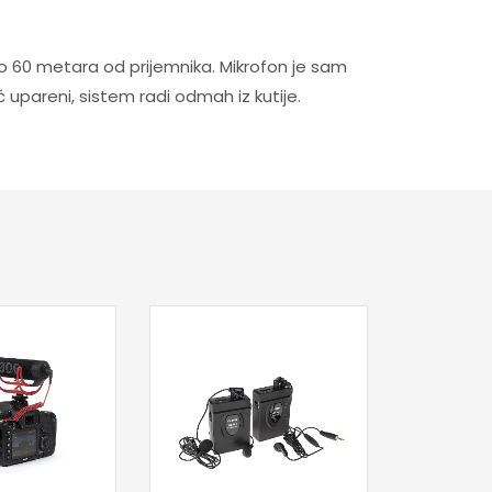
do 60 metara od prijemnika. Mikrofon je sam
 upareni, sistem radi odmah iz kutije.
Pr
DIKTAF
25
Nije