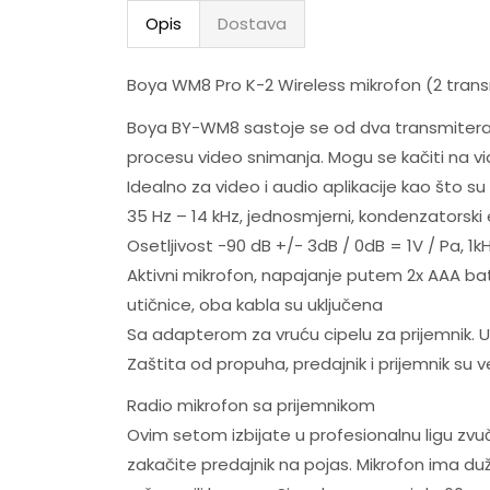
Opis
Dostava
Boya WM8 Pro K-2 Wireless mikrofon (2 trans
Boya BY-WM8 sastoje se od dva transmitera i 
procesu video snimanja. Mogu se kačiti na 
Idealno za video i audio aplikacije kao što s
35 Hz – 14 kHz, jednosmjerni, kondenzatorski 
Osetljivost -90 dB +/- 3dB / 0dB = 1V / Pa, 1
Aktivni mikrofon, napajanje putem 2x AAA bate
utičnice, oba kabla su uključena
Sa adapterom za vruću cipelu za prijemnik. Uk
Zaštita od propuha, predajnik i prijemnik su 
Radio mikrofon sa prijemnikom
Ovim setom izbijate u profesionalnu ligu zvučn
zakačite predajnik na pojas. Mikrofon ima duž