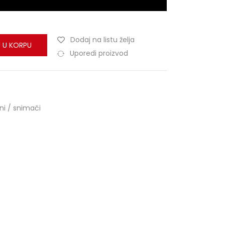
Dodaj na listu želja
 U KORPU
Uporedi proizvod
ni / snimači