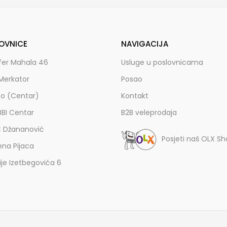
OVNICE
NAVIGACIJA
fer Mahala 46
Usluge u poslovnicama
Merkator
Posao
zo (Centar)
Kontakt
BBI Centar
B2B veleprodaja
C Džananović
Posjeti naš OLX S
ena Pijaca
lije Izetbegovića 6