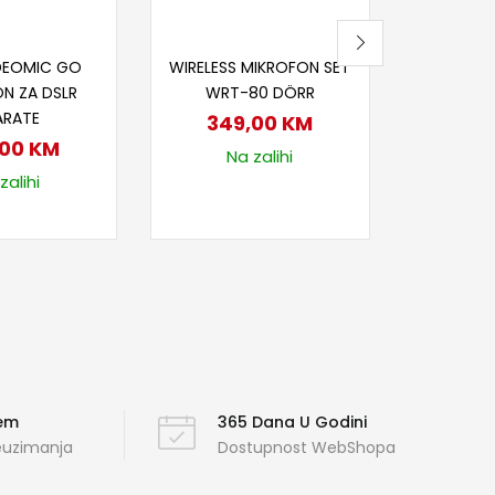
j u korpu
Dodaj u korpu
DEOMIC GO
WIRELESS MIKROFON SET
N ZA DSLR
WRT-80 DÖRR
ARATE
349,00
KM
,00
KM
Na zalihi
zalihi
ćem
365 Dana U Godini
reuzimanja
Dostupnost WebShopa