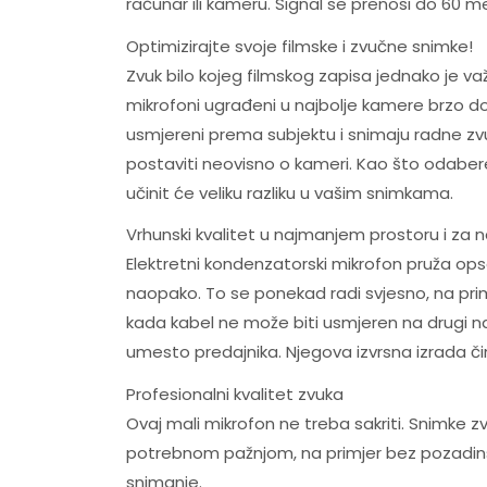
računar ili kameru. Signal se prenosi do 60 m
Optimizirajte svoje filmske i zvučne snimke!
Zvuk bilo kojeg filmskog zapisa jednako je važ
mikrofoni ugrađeni u najbolje kamere brzo do
usmjereni prema subjektu i snimaju radne zvu
postaviti neovisno o kameri. Kao što odaberet
učinit će veliku razliku u vašim snimkama.
Vrhunski kvalitet u najmanjem prostoru i za n
Elektretni kondenzatorski mikrofon pruža ops
naopako. To se ponekad radi svjesno, na primje
kada kabel ne može biti usmjeren na drugi n
umesto predajnika. Njegova izvrsna izrada či
Profesionalni kvalitet zvuka
Ovaj mali mikrofon ne treba sakriti. Snimke z
potrebnom pažnjom, na primjer bez pozadinske
snimanje.