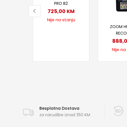
PRO B2
725,00
KM
Nije na stanju
Proči
ZOOM H
RECO
888,
Nije na
Besplatna Dostava
za narudžbe iznad 350 KM