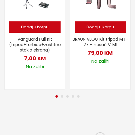
Dodaj u korpu
Dodaj u korpu
Vanguard Full Kit
BRAUN VLOG Kit tripod MT-
(tripod+torbica+zaštitno
27 + nosač VLM1
staklo ekrana)
79,00
KM
7,00
KM
Na zalihi
Na zalihi