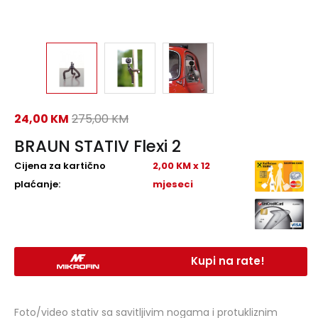
24,00
KM
275,00
KM
BRAUN STATIV Flexi 2
Cijena za kartično
2,00 KM x 12
plaćanje:
mjeseci
Kupi na rate!
Foto/video stativ sa savitljivim nogama i protukliznim