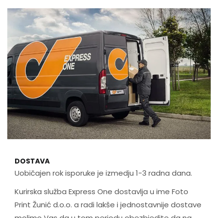
DOSTAVA
Uobičajen rok isporuke je izmedju 1-3 radna dana.
Kurirska služba Express One dostavlja u ime Foto
Print Žunić d.o.o. a radi lakše i jednostavnije dostave
molimo Vas da u tom periodu obezbjedite da na