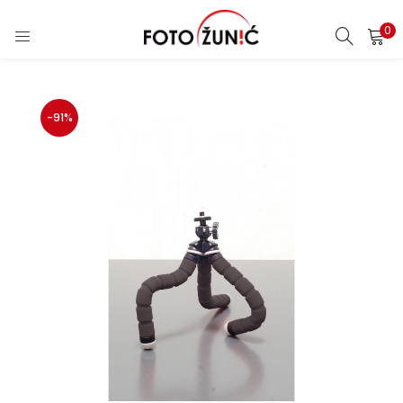
0
-91%