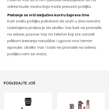
adresi bude osoba koja može preuzeti pošiljku.
Plaćanje se vrši isključivo kuriru Express One
Kurir svaku pošiljku pokušava da uruči u dva navrata.
Uobičajena praksa je da ukoliko Vas kurir ne pronađe
na adresi, pozove Vas na telefon koji ste ostavili
prilikom kreiranja narudžbe i ugovori novi termin
isporuke. Ukoliko Vas i tada ne pronađe na adresi,
pošiljka nam se vraća.
POGLEDAJTE JOŠ