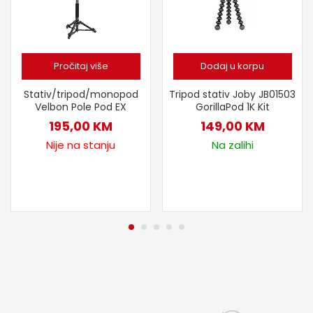
Pročitaj više
Dodaj u korpu
Stativ/tripod/monopod
Tripod stativ Joby JB01503
Velbon Pole Pod EX
GorillaPod 1K Kit
195,00
KM
149,00
KM
Nije na stanju
Na zalihi