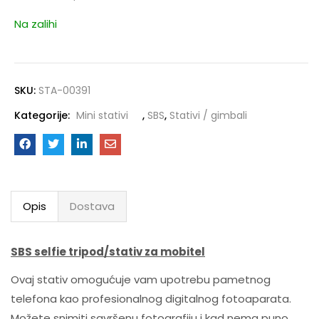
Na zalihi
SKU:
STA-00391
Kategorije:
Mini stativi
,
SBS
,
Stativi / gimbali
Opis
Dostava
SBS selfie tripod/stativ za mobitel
Ovaj stativ omogućuje vam upotrebu pametnog
telefona kao profesionalnog digitalnog fotoaparata.
Možete snimiti savršenu fotografiju i kad nema puno